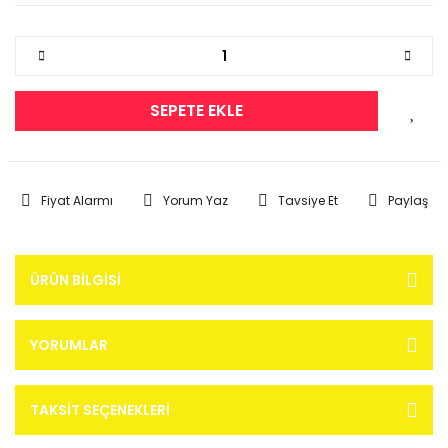
SEPETE EKLE
Fiyat Alarmı
Yorum Yaz
Tavsiye Et
Paylaş
ÜRÜN BILGISI
YORUMLAR
TAKSIT SEÇENEKLERI