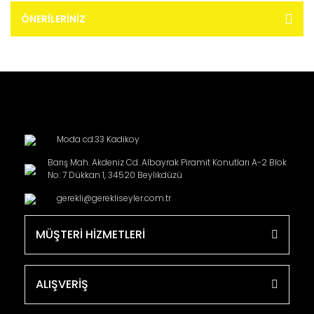
ÖNERILERINIZ
Moda cd.33 Kadikoy
Barış Mah. Akdeniz Cd. Albayrak Piramit Konutları A-2 Blok
No: 7 Dükkan 1, 34520 Beylikdüzü
gerekli@gerekliseyler.com.tr
MÜŞTERİ HİZMETLERİ
ALIŞVERİŞ