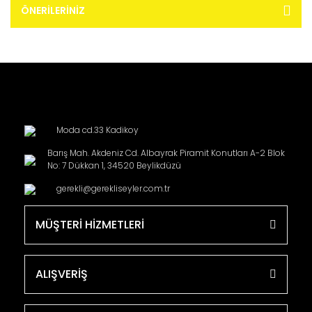
ÖNERILERINIZ
Moda cd.33 Kadikoy
Barış Mah. Akdeniz Cd. Albayrak Piramit Konutları A-2 Blok
No: 7 Dükkan 1, 34520 Beylikdüzü
gerekli@gerekliseyler.com.tr
MÜŞTERİ HİZMETLERİ
ALIŞVERİŞ