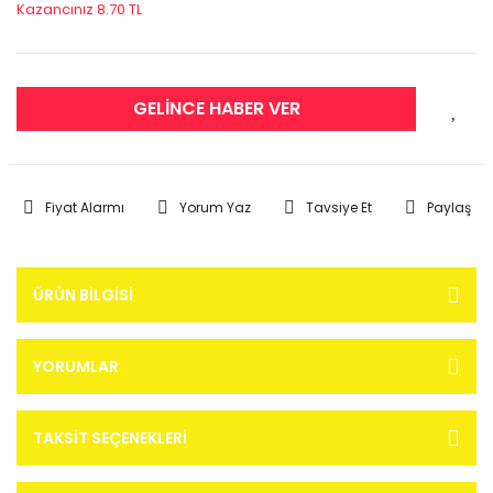
Kazancınız 8.70 TL
GELİNCE HABER VER
Fiyat Alarmı
Yorum Yaz
Tavsiye Et
Paylaş
ÜRÜN BILGISI
YORUMLAR
TAKSIT SEÇENEKLERI