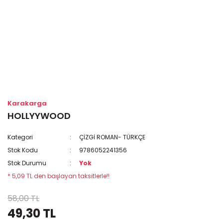
Karakarga
HOLLYYWOOD
Kategori
ÇİZGİ ROMAN- TÜRKÇE
Stok Kodu
9786052241356
Stok Durumu
Yok
* 5,09 TL den başlayan taksitlerle!!
58,00 TL
49,30 TL