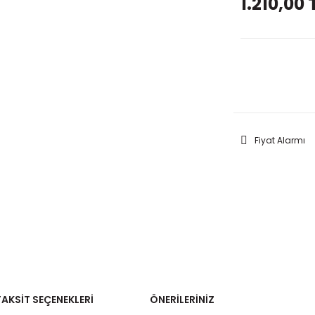
1.210,00 
GELİNC
Fiyat Alarmı
TAKSIT SEÇENEKLERI
ÖNERILERINIZ