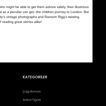
ho might be able to get them ashore safely, their illustrious
l as a peculiar can get--the children journey to London. But
ty's
vintage photographs and Ransom Rigg's twisting
 reading great stories alike!
fımıza iletebilirsiniz.
KATEGORİLER
Çizgi Roman
Action Figüre