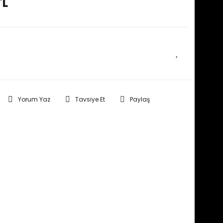
TL
E HABER VER
Yorum Yaz
Tavsiye Et
Paylaş