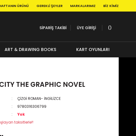
HAFTANIN ÜRÜNÜ
GEREKLI ŞEYLER
MARKALARIMIZ
BIZ KIMIZ
SİPARİŞ TAKİBİ
ÜYE GİRİŞİ
ART & DRAWING BOOKS
KART OYUNLARI
CITY THE GRAPHIC NOVEL
ÇİZGİ ROMAN- İNGİLİZCE
9780316306799
Yok
şlayan taksitlerle!!