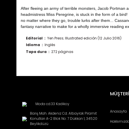
After fleeing an army of terrible monsters, Jacob Portman an
headmistress Miss Peregrine, is stuck in the form of a bird
no matter where they go, trouble lurks after them... Cassa
fantasy narrative to make for a wholly immersive reading exp
Editorial ‏ : ‎
Yen Press; Illustrated edición (12 Julio 2016)
Idioma ‏ : ‎
Inglés
Tapa dura ‏ : ‎
272 páginas
Bu ürünün fiyat bilgisi, resim, ürün açıklamalarında ve diğ
Görüş ve önerileriniz için teşekkür ederiz.
Ürün resmi kalitesiz, bozuk veya görüntülenemiyor.
MÜŞTERİ
Ürün açıklamasında eksik bilgiler bulunuyor.
Moda cd.33 Kadikoy
Ürün bilgilerinde hatalar bulunuyor.
Anasayfa
Barış Mah. Akdeniz Cd. Albayrak Piramit
Ürün fiyatı diğer sitelerden daha pahalı.
Konutları A-2 Blok No: 7 Dükkan 1, 34520
Hakkımızd
Bu ürüne benzer farklı alternatifler olmalı.
Beylikdüzü