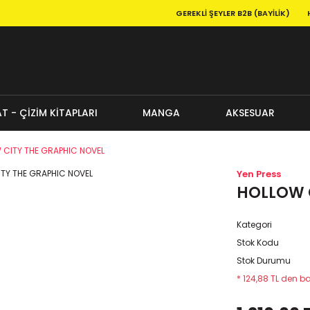
GEREKLI ŞEYLER B2B (BAYILIK)
T - ÇİZİM KİTAPLARI
MANGA
AKSESUAR
 CITY THE GRAPHIC NOVEL
Yen Press
HOLLOW 
Kategori
Stok Kodu
Stok Durumu
* 124,88 TL den ba