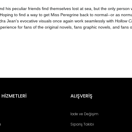
d his peculiar friends find themselves lost at sea, but the only person w
! Hoping to find a way to get Miss Peregrine back to normal--or as norma
ndra Jean's evocative visuals once again work seamlessly with
Hollow Ci
erience for fans of the original novels, fans graphic novels, and fans of
er konularda yetersiz gördüğünüz noktaları öneri formunu kullanarak tara
Bu ürüne ilk yorumu siz yapın!
 HİZMETLERİ
ALIŞVERİŞ
Yorum Yaz
İade ve Değişim
a
Sipariş Takibi