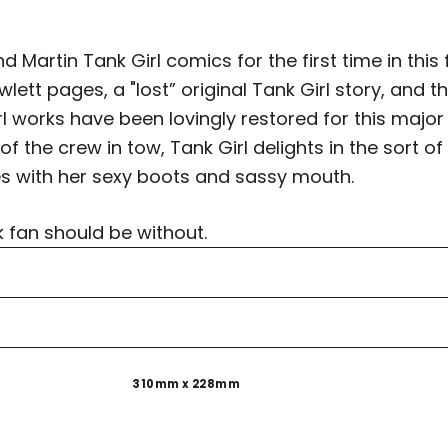
d Martin Tank Girl comics for the first time in this
wlett pages, a "lost” original Tank Girl story, and t
rl works have been lovingly restored for this major
t of the crew in tow, Tank Girl delights in the so
s with her sexy boots and sassy mouth.
 fan should be without.
310mm x 228mm
er konularda yetersiz gördüğünüz noktaları öneri formunu kullanarak tara