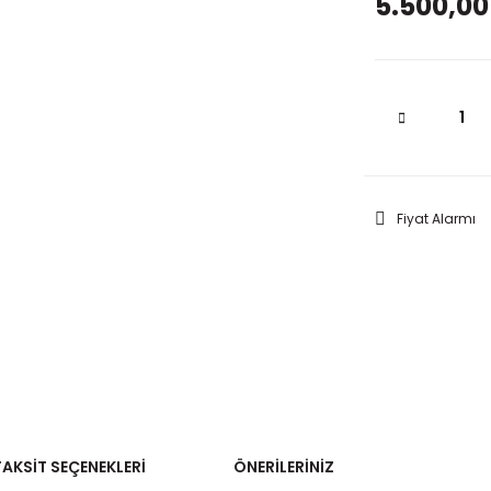
5.500,00
Fiyat Alarmı
TAKSIT SEÇENEKLERI
ÖNERILERINIZ