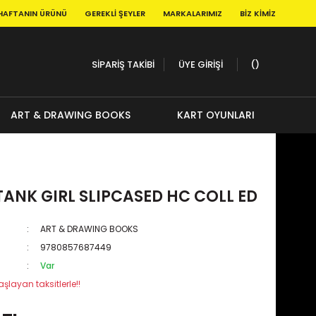
HAFTANIN ÜRÜNÜ
GEREKLI ŞEYLER
MARKALARIMIZ
BIZ KIMIZ
SİPARİŞ TAKİBİ
ÜYE GİRİŞİ
ART & DRAWING BOOKS
KART OYUNLARI
TANK GIRL SLIPCASED HC COLL ED
ART & DRAWING BOOKS
9780857687449
Var
şlayan taksitlerle!!