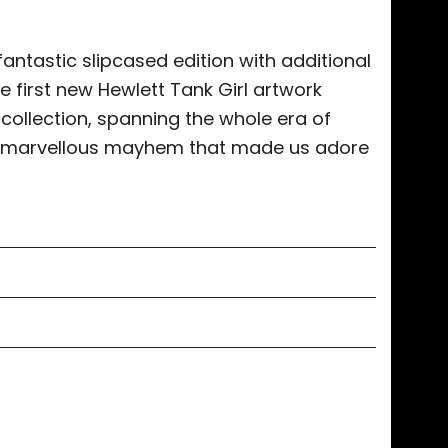
 fantastic slipcased edition with additional
he first new Hewlett Tank Girl artwork
 collection, spanning the whole era of
rt of marvellous mayhem that made us adore
fımıza iletebilirsiniz.