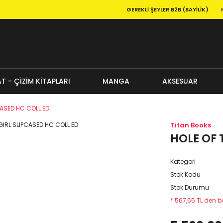
GEREKLI ŞEYLER B2B (BAYILIK)
T - ÇİZİM KİTAPLARI
MANGA
AKSESUAR
CASED HC COLL ED
Titan Books
HOLE OF 
Kategori
Stok Kodu
Stok Durumu
* 567,65 TL den ba