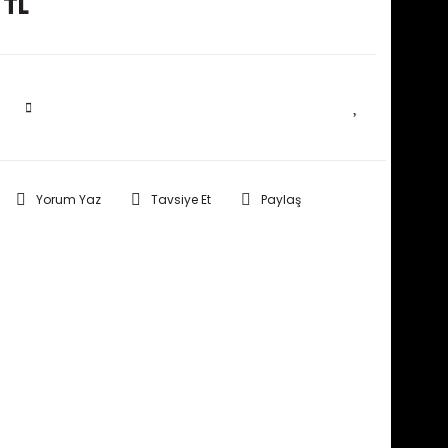
 TL
SEPETE EKLE
Yorum Yaz
Tavsiye Et
Paylaş