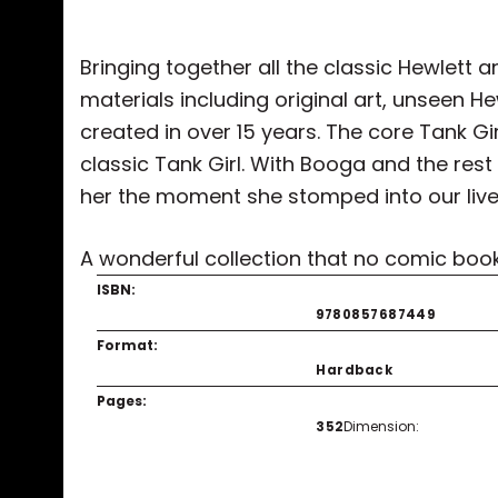
Bringing together all the classic Hewlett an
materials including original art, unseen He
created in over 15 years. The core Tank Gi
classic Tank Girl. With Booga and the res
her the moment she stomped into our live
A wonderful collection that no comic book
ISBN:
9780857687449
Format:
Hardback
Pages:
Dimension:
352
Bu ürünün fiyat bilgisi, resim, ürün açıklamalarında ve diğ