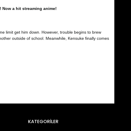
! Now a hit streaming anime!
me limit get him down. However, trouble begins to brew
nother outside of school. Meanwhile, Kensuke finally comes
fımıza iletebilirsiniz.
KATEGORİLER