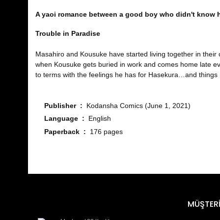
A yaoi romance between a good boy who didn't know he
Trouble in Paradise
Masahiro and Kousuke have started living together in their
when Kousuke gets buried in work and comes home late ever
to terms with the feelings he has for Hasekura…and things re
Publisher ‏ : ‎
Kodansha Comics (June 1, 2021)
Language ‏ : ‎
English
Paperback ‏ : ‎
176 pages
Bu ürünün fiyat bilgisi, resim, ürün açıklamalarında ve diğ
Görüş ve önerileriniz için teşekkür ederiz.
Ürün resmi kalitesiz, bozuk veya görüntülenemiyor.
MÜŞTERİ
Ürün açıklamasında eksik bilgiler bulunuyor.