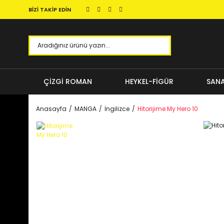
BİZİ TAKİP EDİN
ÇİZGİ ROMAN
HEYKEL-FİGÜR
SANA
Anasayfa
MANGA
İngilizce
Hitorijime My Hero 10