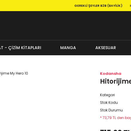
GEREKLI ŞEYLER B2B (BAYILIK)
T - ÇİZİM KİTAPLARI
MANGA
AKSESUAR
Kodansha
Hitorijim
Kategori
Stok Kodu
Stok Durumu
* 73,79 TL den baş