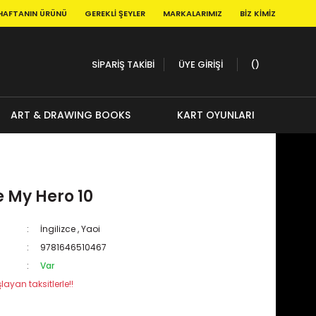
HAFTANIN ÜRÜNÜ
GEREKLI ŞEYLER
MARKALARIMIZ
BIZ KIMIZ
SİPARİŞ TAKİBİ
ÜYE GİRİŞİ
ART & DRAWING BOOKS
KART OYUNLARI
e My Hero 10
İngilizce
,
Yaoi
9781646510467
Var
layan taksitlerle!!