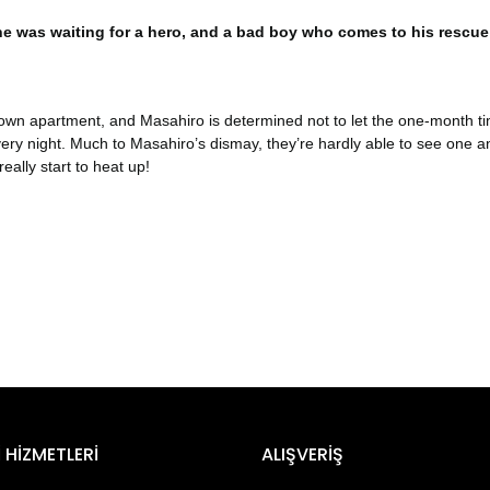
 was waiting for a hero, and a bad boy who comes to his rescue
 own apartment, and Masahiro is determined not to let the one-month ti
y night. Much to Masahiro’s dismay, they’re hardly able to see one a
ally start to heat up!
er konularda yetersiz gördüğünüz noktaları öneri formunu kullanarak tara
Bu ürüne ilk yorumu siz yapın!
 HİZMETLERİ
ALIŞVERİŞ
Yorum Yaz