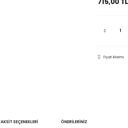
715,00 TL
Fiyat Alarmı
TAKSIT SEÇENEKLERI
ÖNERILERINIZ