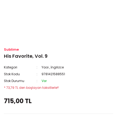
Sublime
His Favorite, Vol. 9
Kategori
Yaoi
,
İngilizce
Stok Kodu
9781421588551
Stok Durumu
Var
* 73,79 TL den başlayan taksitlerle!!
715,00 TL