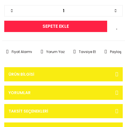
SEPETE EKLE
Fiyat Alarmı
Yorum Yaz
Tavsiye Et
Paylaş
ÜRÜN BILGISI
YORUMLAR
TAKSIT SEÇENEKLERI