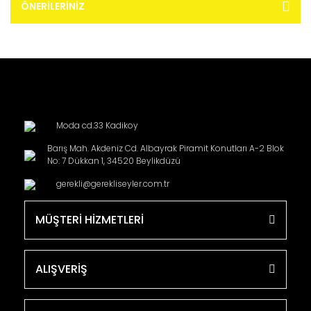
ÖNERILERINIZ
Moda cd.33 Kadikoy
Barış Mah. Akdeniz Cd. Albayrak Piramit Konutları A-2 Blok
No: 7 Dükkan 1, 34520 Beylikdüzü
gerekli@gerekliseyler.com.tr
MÜŞTERİ HİZMETLERİ
ALIŞVERİŞ