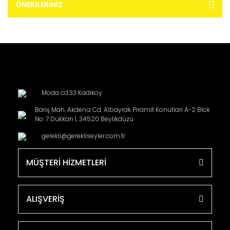
ÖNERILERINIZ
Moda cd.33 Kadikoy
Barış Mah. Akdeniz Cd. Albayrak Piramit Konutları A-2 Blok
No: 7 Dükkan 1, 34520 Beylikdüzü
gerekli@gerekliseyler.com.tr
MÜŞTERİ HİZMETLERİ
ALIŞVERİŞ