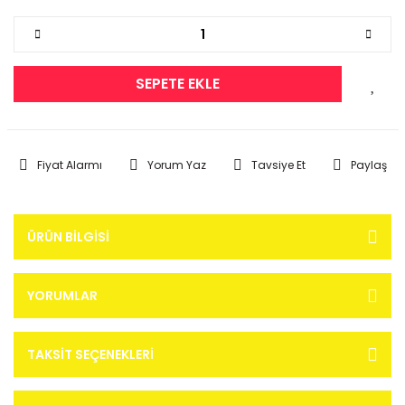
SEPETE EKLE
Fiyat Alarmı
Yorum Yaz
Tavsiye Et
Paylaş
ÜRÜN BILGISI
YORUMLAR
TAKSIT SEÇENEKLERI