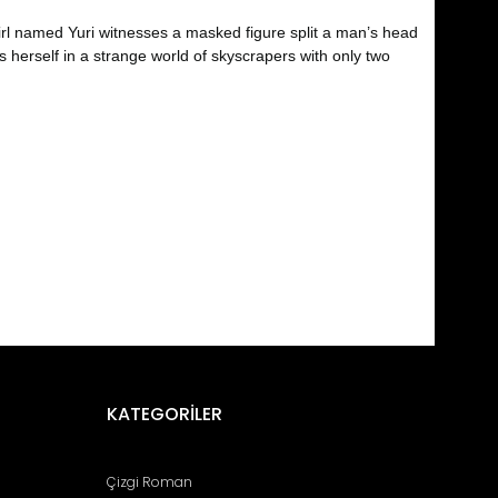
girl named Yuri witnesses a masked figure split a man’s head
s herself in a strange world of skyscrapers with only two
fımıza iletebilirsiniz.
KATEGORİLER
Çizgi Roman