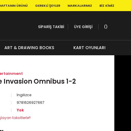
HAFTANIN ÜRÜNÜ
GEREKLI ŞEYLER
MARKALARIMIZ
BIZ KIMIZ
SİPARİŞ TAKİBİ
ÜYE GİRİŞİ
ART & DRAWING BOOKS
KART OYUNLARI
tertainment
e Invasion Omnibus 1-2
İngilizce
9781626927667
Yok
layan taksitlerle!!