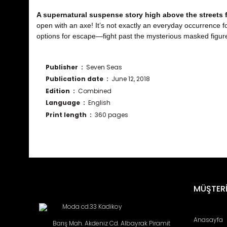
A supernatural suspense story high above the streets 
open with an axe! It’s not exactly an everyday occurrence fo
options for escape—fight past the mysterious masked figure
Publisher ‏ : ‎
Seven Seas
Publication date ‏ : ‎
June 12, 2018
Edition ‏ : ‎
Combined
Language ‏ : ‎
English
Print length ‏ : ‎
360 pages
Bu ürünün fiyat bilgisi, resim, ürün açıklamalarında ve diğ
Görüş ve önerileriniz için teşekkür ederiz.
Ürün resmi kalitesiz, bozuk veya görüntülenemiyor.
MÜŞTERİ
Ürün açıklamasında eksik bilgiler bulunuyor.
Moda cd.33 Kadikoy
Ürün bilgilerinde hatalar bulunuyor.
Anasayfa
Barış Mah. Akdeniz Cd. Albayrak Piramit
Ürün fiyatı diğer sitelerden daha pahalı.