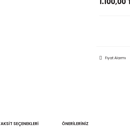
1.100,00 
GELİNC
Fiyat Alarmı
TAKSIT SEÇENEKLERI
ÖNERILERINIZ