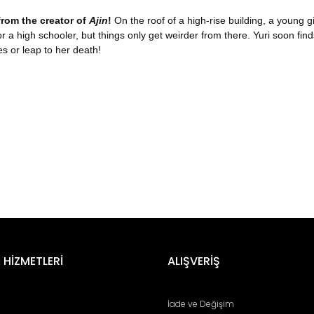
from the creator of
Ajin
!
On the roof of a high-rise building, a young 
r a high schooler, but things only get weirder from there. Yuri soon find
s or leap to her death!
er konularda yetersiz gördüğünüz noktaları öneri formunu kullanarak tara
Bu ürüne ilk yorumu siz yapın!
 HİZMETLERİ
ALIŞVERİŞ
Yorum Yaz
İade ve Değişim