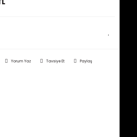
TL
E HABER VER
Yorum Yaz
Tavsiye Et
Paylaş