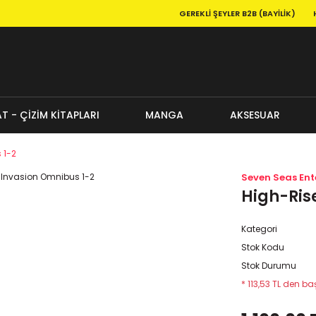
GEREKLI ŞEYLER B2B (BAYILIK)
T - ÇİZİM KİTAPLARI
MANGA
AKSESUAR
 1-2
Seven Seas En
High-Ris
Kategori
Stok Kodu
Stok Durumu
* 113,53 TL den baş