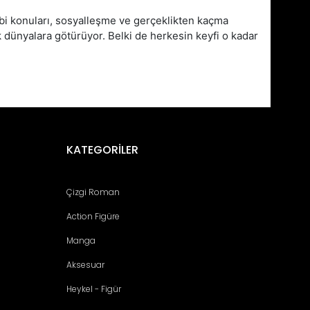
ibi konuları, sosyalleşme ve gerçeklikten kaçma
k dünyalara götürüyor. Belki de herkesin keyfi o kadar
fımıza iletebilirsiniz.
KATEGORİLER
Çizgi Roman
Action Figüre
Manga
Aksesuar
Heykel - Figür