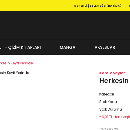
GEREKLI ŞEYLER B2B (BAYILIK)
T - ÇİZİM KİTAPLARI
MANGA
AKSESUAR
rkesin Keyfi Yerinde
Komik Şeyler
Herkesin 
Kategori
Stok Kodu
Stok Durumu
* 9,91 TL den başla
120,00 TL