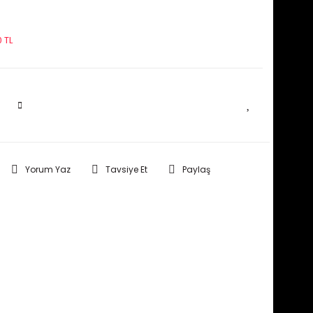
 TL
SEPETE EKLE
Yorum Yaz
Tavsiye Et
Paylaş