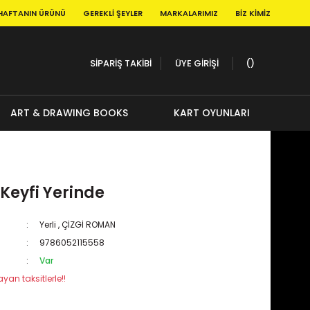
HAFTANIN ÜRÜNÜ
GEREKLI ŞEYLER
MARKALARIMIZ
BIZ KIMIZ
SİPARİŞ TAKİBİ
ÜYE GİRİŞİ
ART & DRAWING BOOKS
KART OYUNLARI
Keyfi Yerinde
Yerli
,
ÇİZGİ ROMAN
9786052115558
Var
yan taksitlerle!!