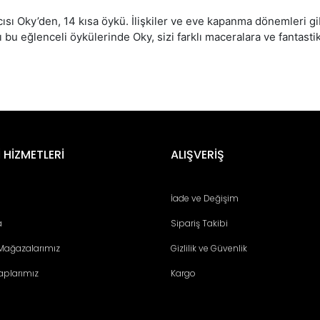
ısı Oky’den, 14 kısa öykü. İlişkiler ve eve kapanma dönemleri g
 bu eğlenceli öykülerinde Oky, sizi farklı maceralara ve fantasti
er konularda yetersiz gördüğünüz noktaları öneri formunu kullanarak tara
Bu ürüne ilk yorumu siz yapın!
 HİZMETLERİ
ALIŞVERİŞ
Yorum Yaz
İade ve Değişim
a
Sipariş Takibi
 Mağazalarımız
Gizlilik ve Güvenlik
aplarımız
Kargo
Gönder