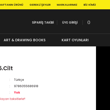
HAFTANIN ÜRÜNÜ
GEREKLI ŞEYLER
MARKALARIMIZ
BIZ KIMIZ
SİPARİŞ TAKİBİ
ÜYE GİRİŞİ
ART & DRAWING BOOKS
KART OYUNLARI
.Cilt
Türkçe
9786055686918
Yok
layan taksitlerle!!