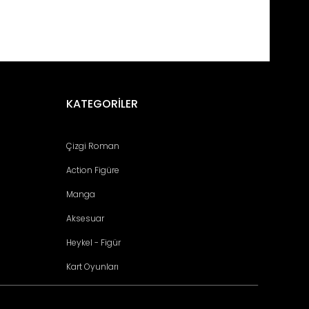
fımıza iletebilirsiniz.
KATEGORİLER
Çizgi Roman
Action Figüre
Manga
Aksesuar
Heykel - Figür
Kart Oyunları
 ACİLLLL STOK GELMESİ ŞARTT