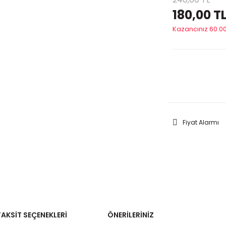
180,00 T
Kazancınız 60.00
GELİNC
Fiyat Alarmı
TAKSIT SEÇENEKLERI
ÖNERILERINIZ