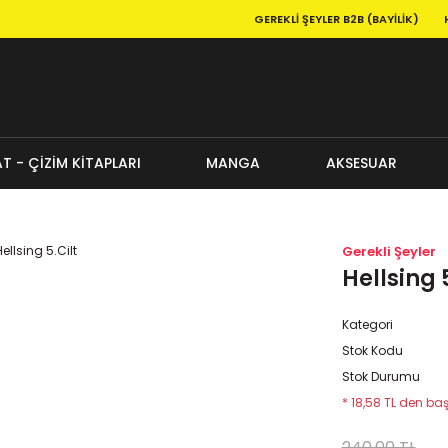
GEREKLI ŞEYLER B2B (BAYILIK)
T - ÇİZİM KİTAPLARI
MANGA
AKSESUAR
Gerekli Şeyler
Hellsing 5
Kategori
Stok Kodu
Stok Durumu
* 18,58 TL den baş
240,00 TL