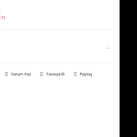
L
 TL
E HABER VER
Yorum Yaz
Tavsiye Et
Paylaş