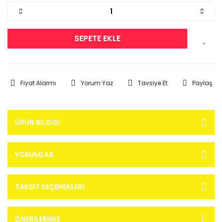
SEPETE EKLE
Fiyat Alarmı
Yorum Yaz
Tavsiye Et
Paylaş
ÜRÜN BILGISI
YORUMLAR
TAKSIT SEÇENEKLERI
ÖNERILERINIZ