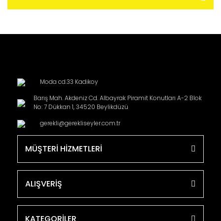
Moda cd.33 Kadikoy
Barış Mah. Akdeniz Cd. Albayrak Piramit Konutları A-2 Blok
No: 7 Dükkan 1, 34520 Beylikdüzü
gerekli@gerekliseyler.com.tr
MÜŞTERİ HİZMETLERİ
ALIŞVERİŞ
KATEGORİLER