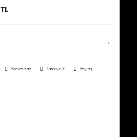
 TL
E HABER VER
Yorum Yaz
Tavsiye Et
Paylaş