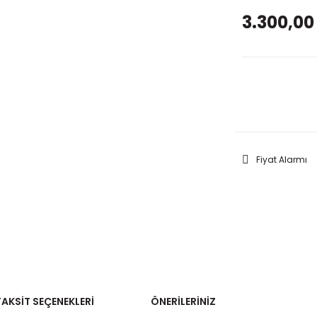
3.300,00
GELİNC
Fiyat Alarmı
TAKSIT SEÇENEKLERI
ÖNERILERINIZ