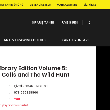
HAFTANIN ÜRÜNÜ
GEREKLI ŞEYLER
MARKALARIMIZ
BIZ KIMIZ
SİPARİŞ TAKİBİ
ÜYE GİRİŞİ
ART & DRAWING BOOKS
KART OYUNLARI
ibrary Edition Volume 5:
 Calls and The Wild Hunt
ÇİZGİ ROMAN- İNGİLİZCE
9781595828866
Yok
şlayan taksitlerle!!