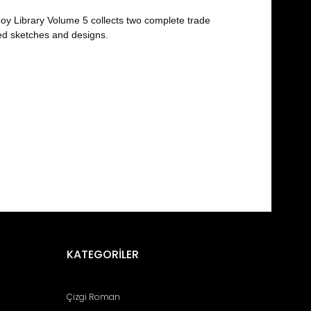
boy Library Volume 5 collects two complete trade
sed sketches and designs.
fımıza iletebilirsiniz.
KATEGORİLER
Çizgi Roman