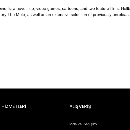
offs, a novel line, video games, cartoons, and two feature films. Hell
ory The Mole, as well as an extensive selection of previously unrelea
er konularda yetersiz gördüğünüz noktaları öneri formunu kullanarak tara
Bu ürüne ilk yorumu siz yapın!
 HİZMETLERİ
ALIŞVERİŞ
Yorum Yaz
İade ve Değişim