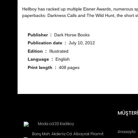
Hellboy has racked up multiple Eisner Awards, numerous spin
paperbacks: Darkness Calls and The Wild Hunt, the short st
Publisher ‏ : ‎
Dark Horse Books
Publication date ‏ : ‎
July 10, 2012
Edition ‏ : ‎
Illustrated
Language ‏ : ‎
English
Print length ‏ : ‎
408 pages
Bu ürünün fiyat bilgisi, resim, ürün açıklamalarında ve diğ
Görüş ve önerileriniz için teşekkür ederiz.
Ürün resmi kalitesiz, bozuk veya görüntülenemiyor.
MÜŞTERİ
Ürün açıklamasında eksik bilgiler bulunuyor.
Moda cd.33 Kadikoy
Ürün bilgilerinde hatalar bulunuyor.
Anasayfa
Barış Mah. Akdeniz Cd. Albayrak Piramit
Ürün fiyatı diğer sitelerden daha pahalı.