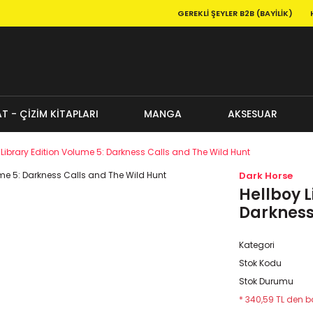
GEREKLI ŞEYLER B2B (BAYILIK)
T - ÇİZİM KİTAPLARI
MANGA
AKSESUAR
 Library Edition Volume 5: Darkness Calls and The Wild Hunt
Dark Horse
Hellboy L
Darkness
Kategori
Stok Kodu
Stok Durumu
* 340,59 TL den ba