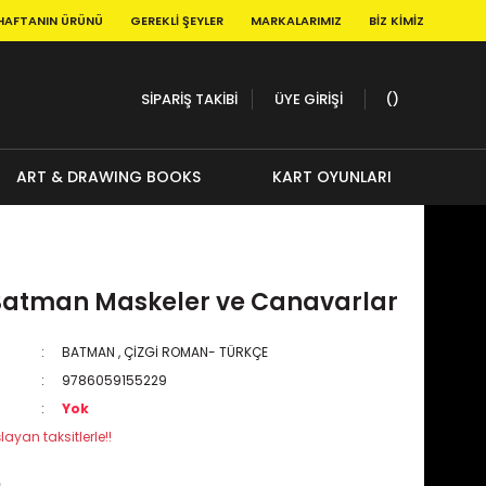
HAFTANIN ÜRÜNÜ
GEREKLI ŞEYLER
MARKALARIMIZ
BIZ KIMIZ
SİPARİŞ TAKİBİ
ÜYE GİRİŞİ
ART & DRAWING BOOKS
KART OYUNLARI
Batman Maskeler ve Canavarlar
BATMAN
,
ÇİZGİ ROMAN- TÜRKÇE
9786059155229
Yok
layan taksitlerle!!