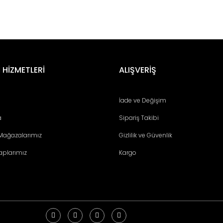
er konularda yetersiz gördüğünüz noktaları öneri formunu kullanarak tara
Bu ürüne ilk yorumu siz yapın!
 HİZMETLERİ
ALIŞVERİŞ
Yorum Yaz
İade ve Değişim
a
Sipariş Takibi
 Mağazalarımız
Gizlilik ve Güvenlik
aplarımız
Kargo
Gönder