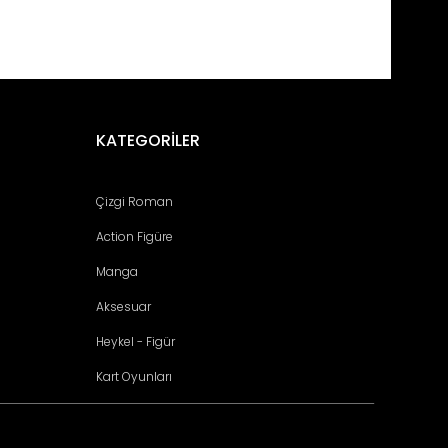
fımıza iletebilirsiniz.
KATEGORİLER
Çizgi Roman
Action Figüre
Manga
Aksesuar
Heykel - Figür
Kart Oyunları