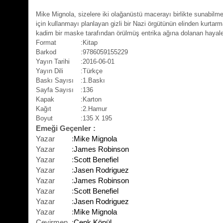
Mike Mignola, sizelere iki olağanüstü macerayı birlikte sunabilmek
için kullanmayı planlayan gizli bir Nazi örgütünün elinden kurtarm
kadim bir maske tarafından örülmüş entrika ağına dolanan hayale
Format
:Kitap
Barkod
:9786059155229
Yayın Tarihi
:2016-06-01
Yayın Dili
:Türkçe
Baskı Sayısı
:1.Baskı
Sayfa Sayısı
:136
Kapak
:Karton
Kağıt
:2.Hamur
Boyut
:135 X 195
Emeği Geçenler :
Yazar
:
Mike Mignola
Yazar
:
James Robinson
Yazar
:
Scott Benefiel
Yazar
:
Jasen Rodriguez
Yazar
:
James Robinson
Yazar
:
Scott Benefiel
Yazar
:
Jasen Rodriguez
Yazar
:
Mike Mignola
Çevirmen
:
Cenk Könül