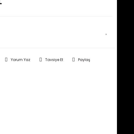
L
E HABER VER
Yorum Yaz
Tavsiye Et
Paylaş