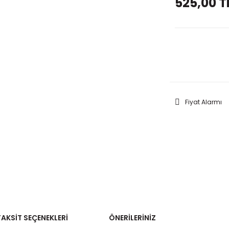
525,00 T
GELİNC
Fiyat Alarmı
TAKSIT SEÇENEKLERI
ÖNERILERINIZ