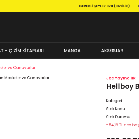
GEREKLI ŞEYLER B2B (BAYILIK)
T - ÇİZİM KİTAPLARI
MANGA
AKSESUAR
eler ve Canavarlar
Jbc Yayıncılık
Hellboy 
Kategori
Stok Kodu
Stok Durumu
* 54,18 TL den baş