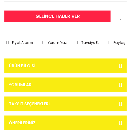
GELİNCE HABER VER
Fiyat Alarmı
Yorum Yaz
Tavsiye Et
Paylaş
ÜRÜN BILGISI
YORUMLAR
TAKSIT SEÇENEKLERI
ÖNERILERINIZ