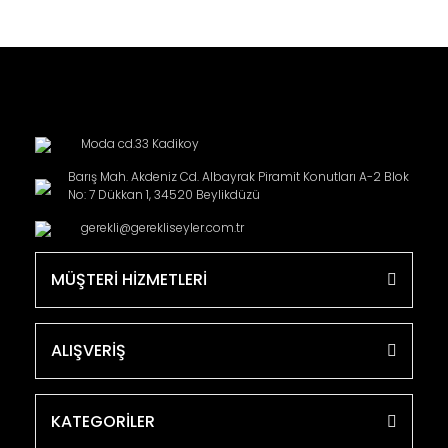
Moda cd.33 Kadikoy
Barış Mah. Akdeniz Cd. Albayrak Piramit Konutları A-2 Blok
No: 7 Dükkan 1, 34520 Beylikdüzü
gerekli@gerekliseyler.com.tr
MÜŞTERİ HİZMETLERİ
ALIŞVERİŞ
KATEGORİLER