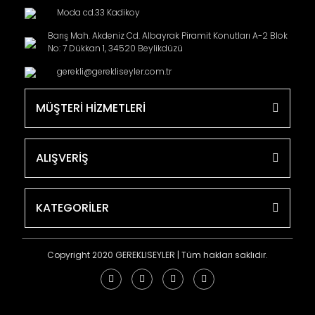
Moda cd.33 Kadikoy
Barış Mah. Akdeniz Cd. Albayrak Piramit Konutları A-2 Blok
No: 7 Dükkan 1, 34520 Beylikdüzü
gerekli@gerekliseyler.com.tr
MÜŞTERİ HİZMETLERİ
ALIŞVERİŞ
KATEGORİLER
Copyright 2020 GEREKLISEYLER | Tüm hakları saklıdır.