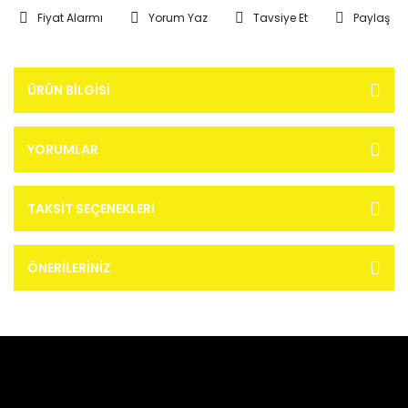
Fiyat Alarmı
Yorum Yaz
Tavsiye Et
Paylaş
ÜRÜN BILGISI
YORUMLAR
TAKSIT SEÇENEKLERI
ÖNERILERINIZ