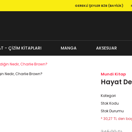
GEREKLI ŞEYLER B2B (BAYILIK)
T - ÇİZİM KİTAPLARI
MANGA
AKSESUAR
iğin Nedir, Charlie Brown?
Mundi Kitap
Hayat De
Kategori
Stok Kodu
Stok Durumu
* 30,27 TL den baş
345,00 TL