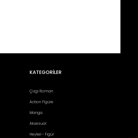
fımıza iletebilirsiniz.
KATEGORİLER
Çizgi Roman
Action Figüre
Manga
Aksesuar
Heykel - Figür