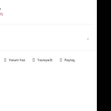
L
TL
E HABER VER
Yorum Yaz
Tavsiye Et
Paylaş