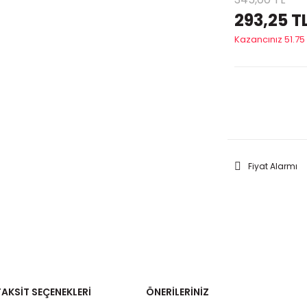
293,25 T
Kazancınız 51.75 
GELİNC
Fiyat Alarmı
TAKSIT SEÇENEKLERI
ÖNERILERINIZ