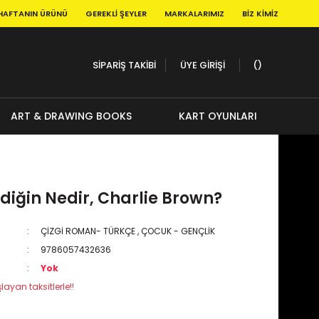
HAFTANIN ÜRÜNÜ
GEREKLI ŞEYLER
MARKALARIMIZ
BIZ KIMIZ
SİPARİŞ TAKİBİ
ÜYE GİRİŞİ
ART & DRAWING BOOKS
KART OYUNLARI
diğin Nedir, Charlie Brown?
ÇİZGİ ROMAN- TÜRKÇE
,
ÇOCUK - GENÇLİK
9786057432636
Yok
layan taksitlerle!!