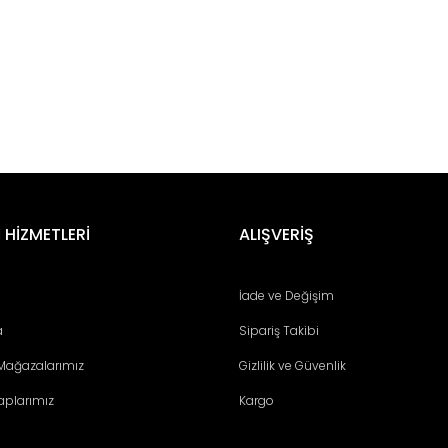
er konularda yetersiz gördüğünüz noktaları öneri formunu kullanarak tara
Bu ürüne ilk yorumu siz yapın!
 HİZMETLERİ
ALIŞVERİŞ
Yorum Yaz
İade ve Değişim
a
Sipariş Takibi
 Mağazalarımız
Gizlilik ve Güvenlik
aplarımız
Kargo