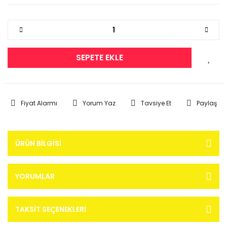
SEPETE EKLE
Fiyat Alarmı
Yorum Yaz
Tavsiye Et
Paylaş
ÜRÜN BILGISI
YORUMLAR
TAKSIT SEÇENEKLERI