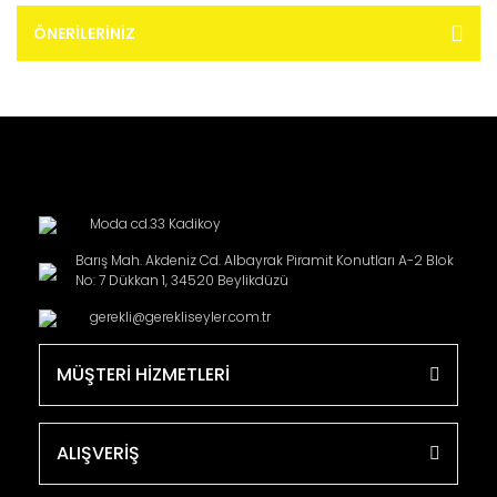
ÖNERILERINIZ
Moda cd.33 Kadikoy
Barış Mah. Akdeniz Cd. Albayrak Piramit Konutları A-2 Blok
No: 7 Dükkan 1, 34520 Beylikdüzü
gerekli@gerekliseyler.com.tr
MÜŞTERİ HİZMETLERİ
ALIŞVERİŞ