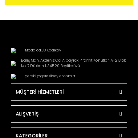
Moda cd.33 Kadikoy
Barış Mah. Akdeniz Cd. Albayrak Piramit Konutları A-2 Blok
No: 7 Dükkan 1, 34520 Beylikdüzü
gerekli@gerekliseyler.com.tr
MÜŞTERİ HİZMETLERİ
ALIŞVERİŞ
KATEGORİLER