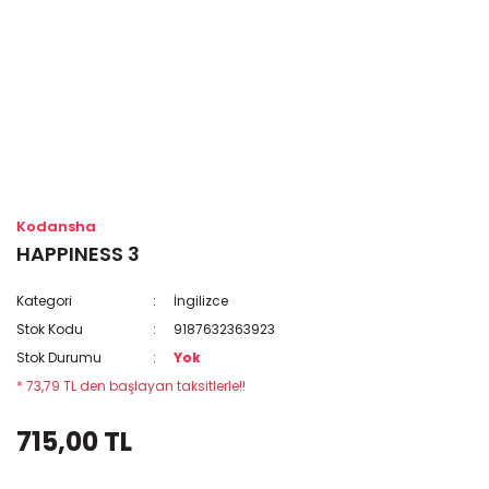
Kodansha
HAPPINESS 3
Kategori
İngilizce
Stok Kodu
9187632363923
Stok Durumu
Yok
* 73,79 TL den başlayan taksitlerle!!
715,00 TL