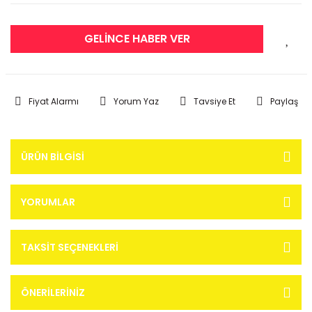
GELİNCE HABER VER
Fiyat Alarmı
Yorum Yaz
Tavsiye Et
Paylaş
ÜRÜN BILGISI
YORUMLAR
TAKSIT SEÇENEKLERI
ÖNERILERINIZ