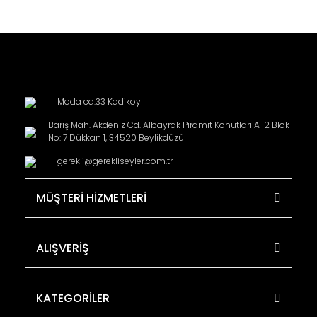
Moda cd.33 Kadikoy
Barış Mah. Akdeniz Cd. Albayrak Piramit Konutları A-2 Blok
No: 7 Dükkan 1, 34520 Beylikdüzü
gerekli@gerekliseyler.com.tr
MÜŞTERİ HİZMETLERİ
ALIŞVERİŞ
KATEGORİLER