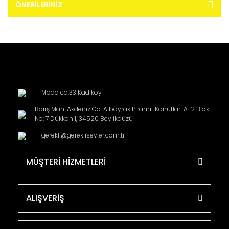
ÖNERILERINIZ
Moda cd.33 Kadikoy
Barış Mah. Akdeniz Cd. Albayrak Piramit Konutları A-2 Blok
No: 7 Dükkan 1, 34520 Beylikdüzü
gerekli@gerekliseyler.com.tr
MÜŞTERİ HİZMETLERİ
ALIŞVERİŞ