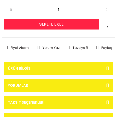
SEPETE EKLE
Fiyat Alarmı
Yorum Yaz
Tavsiye Et
Paylaş
ÜRÜN BILGISI
YORUMLAR
TAKSIT SEÇENEKLERI