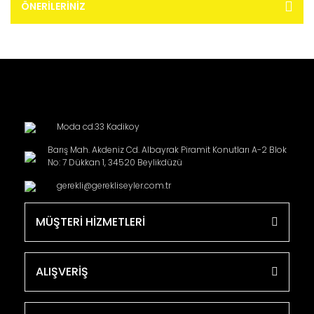
ÖNERILERINIZ
Moda cd.33 Kadikoy
Barış Mah. Akdeniz Cd. Albayrak Piramit Konutları A-2 Blok
No: 7 Dükkan 1, 34520 Beylikdüzü
gerekli@gerekliseyler.com.tr
MÜŞTERİ HİZMETLERİ
ALIŞVERİŞ