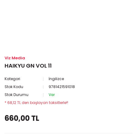
Viz Media
HAIKYU GN VOL 11
Kategori
İngilizce
Stok Kodu
9781421591018
Stok Durumu
Var
* 68,12 TL den başlayan taksitlerle!!
660,00 TL