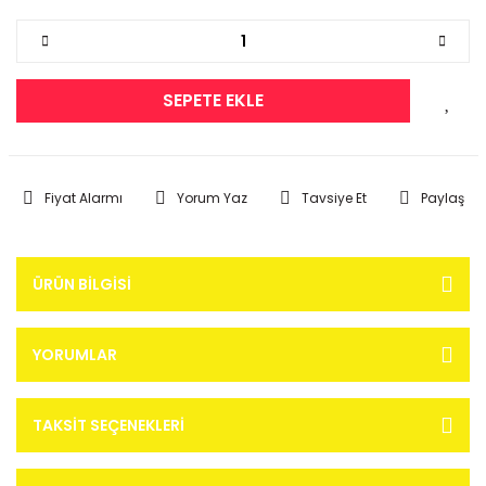
SEPETE EKLE
Fiyat Alarmı
Yorum Yaz
Tavsiye Et
Paylaş
ÜRÜN BILGISI
YORUMLAR
TAKSIT SEÇENEKLERI