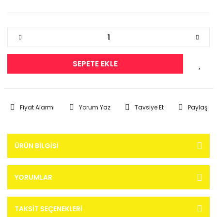
SEPETE EKLE
Fiyat Alarmı
Yorum Yaz
Tavsiye Et
Paylaş
ÜRÜN BILGISI
YORUMLAR
TAKSIT SEÇENEKLERI