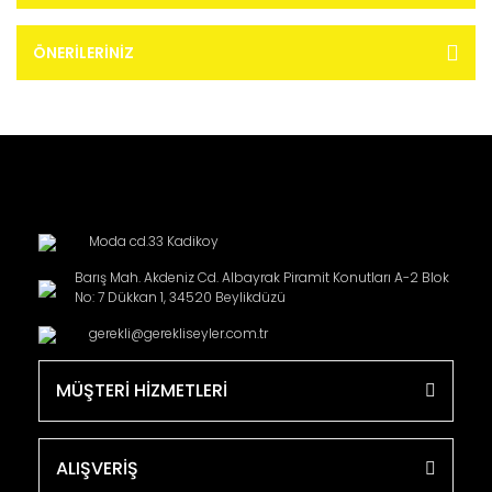
ÖNERILERINIZ
Moda cd.33 Kadikoy
Barış Mah. Akdeniz Cd. Albayrak Piramit Konutları A-2 Blok
No: 7 Dükkan 1, 34520 Beylikdüzü
gerekli@gerekliseyler.com.tr
MÜŞTERİ HİZMETLERİ
ALIŞVERİŞ