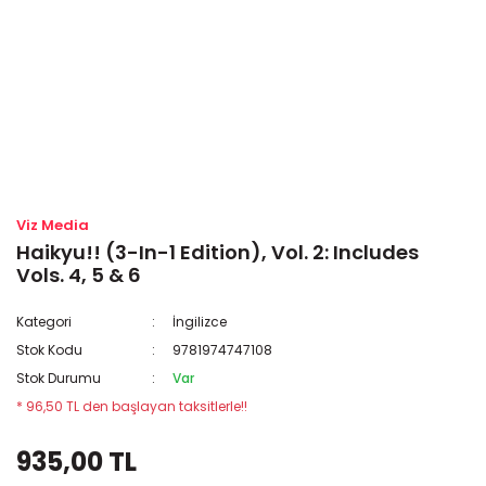
Viz Media
Haikyu!! (3-In-1 Edition), Vol. 2: Includes
Vols. 4, 5 & 6
Kategori
İngilizce
Stok Kodu
9781974747108
Stok Durumu
Var
* 96,50 TL den başlayan taksitlerle!!
935,00 TL