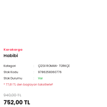
Karakarga
Habibi
Kategori
ÇİZGİ ROMAN- TÜRKÇE
Stok Kodu
9786258360776
Stok Durumu
Var
* 77,61 TL den başlayan taksitlerle!!
940,00 TL
752,00 TL