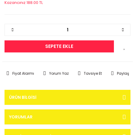
Kazancınız 188.00 TL
SEPETE EKLE
Fiyat Alarmı
Yorum Yaz
Tavsiye Et
Paylaş
ÜRÜN BILGISI
YORUMLAR