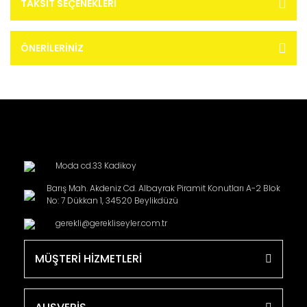
TAKSIT SEÇENEKLERI
ÖNERILERINIZ
Moda cd.33 Kadikoy
Barış Mah. Akdeniz Cd. Albayrak Piramit Konutları A-2 Blok
No: 7 Dükkan 1, 34520 Beylikdüzü
gerekli@gerekliseyler.com.tr
MÜŞTERİ HİZMETLERİ