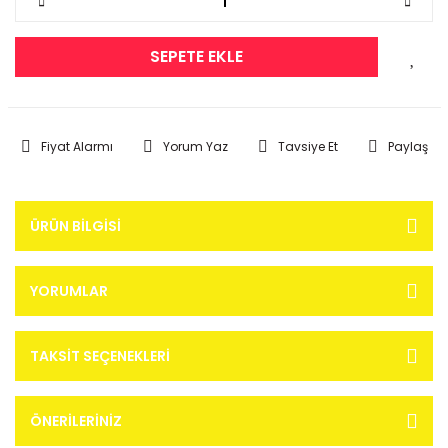
SEPETE EKLE
Fiyat Alarmı
Yorum Yaz
Tavsiye Et
Paylaş
ÜRÜN BILGISI
YORUMLAR
TAKSIT SEÇENEKLERI
ÖNERILERINIZ