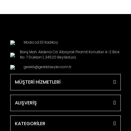
Moda cd.33 Kadikoy
Barış Mah. Akdeniz Cd. Albayrak Piramit Konutları A-2 Blok
No: 7 Dükkan 1, 34520 Beylikdüzü
gerekli@gerekliseyler.com.tr
MÜŞTERİ HİZMETLERİ
ALIŞVERİŞ
KATEGORİLER