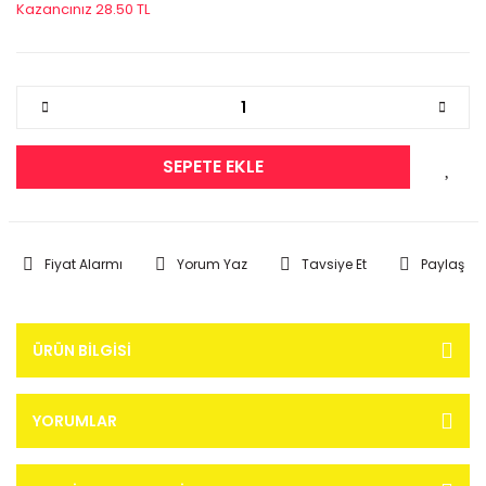
Kazancınız 28.50 TL
SEPETE EKLE
Fiyat Alarmı
Yorum Yaz
Tavsiye Et
Paylaş
ÜRÜN BILGISI
YORUMLAR