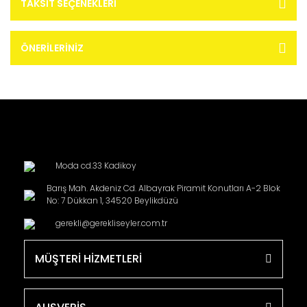
TAKSIT SEÇENEKLERI
ÖNERILERINIZ
Moda cd.33 Kadikoy
Barış Mah. Akdeniz Cd. Albayrak Piramit Konutları A-2 Blok
No: 7 Dükkan 1, 34520 Beylikdüzü
gerekli@gerekliseyler.com.tr
MÜŞTERİ HİZMETLERİ