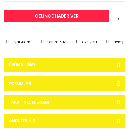
GELİNCE HABER VER
Fiyat Alarmı
Yorum Yaz
Tavsiye Et
Paylaş
ÜRÜN BILGISI
YORUMLAR
TAKSIT SEÇENEKLERI
ÖNERILERINIZ