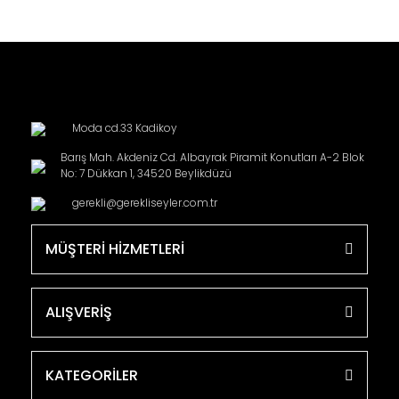
Moda cd.33 Kadikoy
Barış Mah. Akdeniz Cd. Albayrak Piramit Konutları A-2 Blok
No: 7 Dükkan 1, 34520 Beylikdüzü
gerekli@gerekliseyler.com.tr
MÜŞTERİ HİZMETLERİ
ALIŞVERİŞ
KATEGORİLER