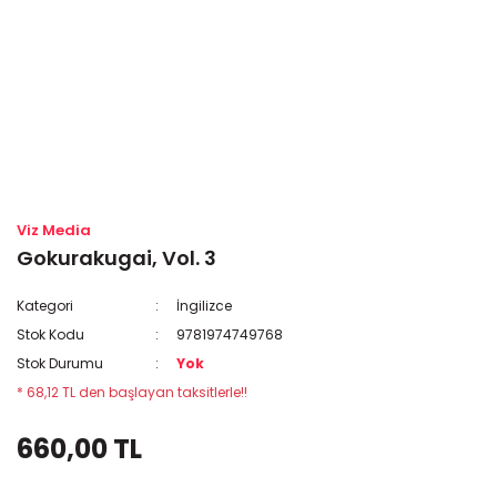
Viz Media
Gokurakugai, Vol. 3
Kategori
İngilizce
Stok Kodu
9781974749768
Stok Durumu
Yok
* 68,12 TL den başlayan taksitlerle!!
660,00 TL