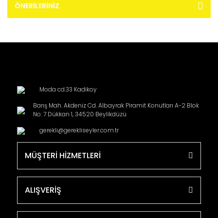
ÖNERILERINIZ
Moda cd.33 Kadikoy
Barış Mah. Akdeniz Cd. Albayrak Piramit Konutları A-2 Blok
No: 7 Dükkan 1, 34520 Beylikdüzü
gerekli@gerekliseyler.com.tr
MÜŞTERİ HİZMETLERİ
ALIŞVERİŞ