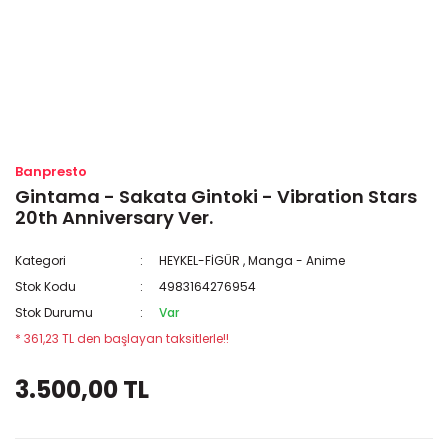
Banpresto
Gintama - Sakata Gintoki - Vibration Stars
20th Anniversary Ver.
Kategori
HEYKEL-FİGÜR
,
Manga - Anime
Stok Kodu
4983164276954
Stok Durumu
Var
* 361,23 TL den başlayan taksitlerle!!
3.500,00 TL