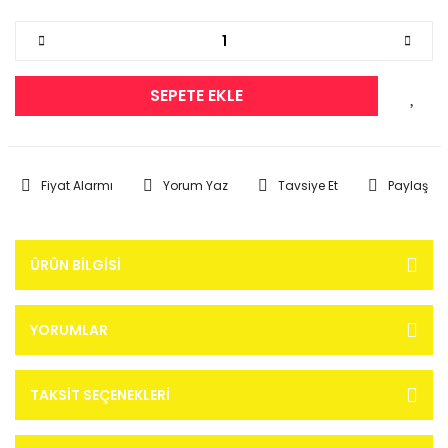
SEPETE EKLE
Fiyat Alarmı
Yorum Yaz
Tavsiye Et
Paylaş
ÜRÜN BILGISI
YORUMLAR
TAKSIT SEÇENEKLERI