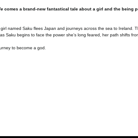
de
comes a brand-new fantastical tale about a girl and the being p
 girl named Saku flees Japan and journeys across the sea to Ireland. T
 as Saku begins to face the power she’s long feared, her path shifts f
 journey to become a god.
er konularda yetersiz gördüğünüz noktaları öneri formunu kullanarak tara