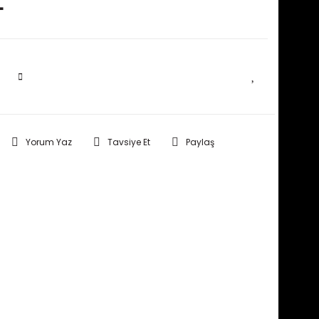
L
SEPETE EKLE
Yorum Yaz
Tavsiye Et
Paylaş