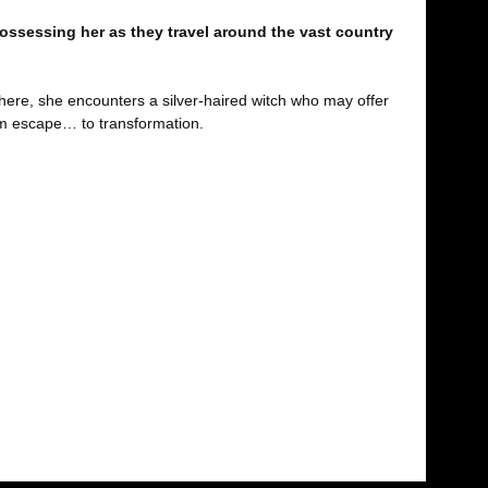
ossessing her as they travel around the vast country
here, she encounters a silver-haired witch who may offer
rom escape… to transformation.
fımıza iletebilirsiniz.