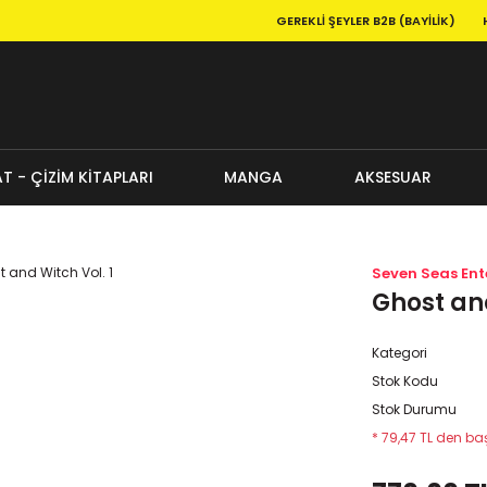
GEREKLI ŞEYLER B2B (BAYILIK)
T - ÇİZİM KİTAPLARI
MANGA
AKSESUAR
Seven Seas En
Ghost and
Kategori
Stok Kodu
Stok Durumu
* 79,47 TL den baş