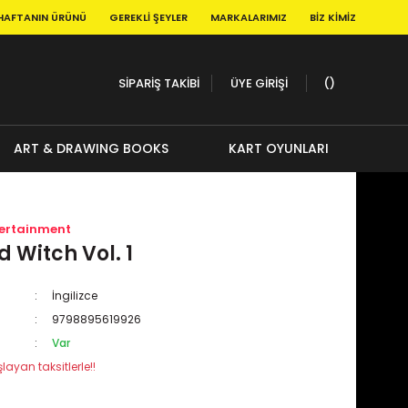
HAFTANIN ÜRÜNÜ
GEREKLI ŞEYLER
MARKALARIMIZ
BIZ KIMIZ
SİPARİŞ TAKİBİ
ÜYE GİRİŞİ
ART & DRAWING BOOKS
KART OYUNLARI
tertainment
 Witch Vol. 1
İngilizce
9798895619926
Var
layan taksitlerle!!