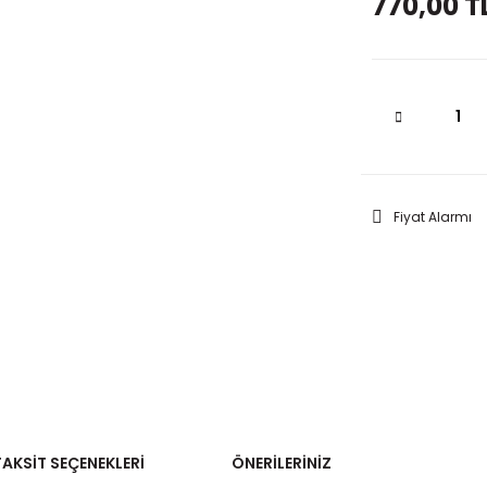
770,00 T
Fiyat Alarmı
TAKSIT SEÇENEKLERI
ÖNERILERINIZ