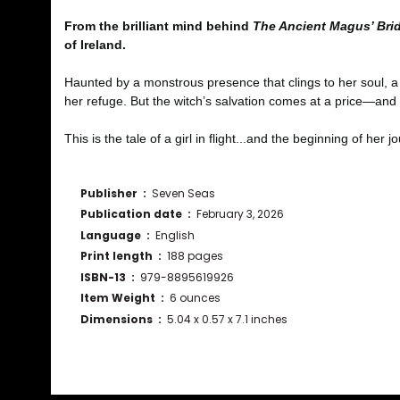
From the brilliant mind behind
The Ancient Magus’ Bri
of Ireland.
Haunted by a monstrous presence that clings to her soul, a
her refuge. But the witch’s salvation comes at a price—and
This is the tale of a girl in flight...and the beginning of her
Publisher ‏ : ‎
Seven Seas
Publication date ‏ : ‎
February 3, 2026
Language ‏ : ‎
English
Print length ‏ : ‎
188 pages
ISBN-13 ‏ : ‎
979-8895619926
Item Weight ‏ : ‎
6 ounces
Dimensions ‏ : ‎
5.04 x 0.57 x 7.1 inches
Bu ürünün fiyat bilgisi, resim, ürün açıklamalarında ve diğ
Görüş ve önerileriniz için teşekkür ederiz.