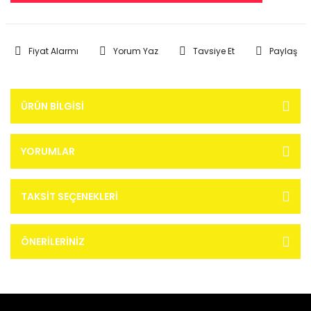
Fiyat Alarmı
Yorum Yaz
Tavsiye Et
Paylaş
ÜRÜN BILGISI
YORUMLAR
TAKSIT SEÇENEKLERI
ÖNERILERINIZ