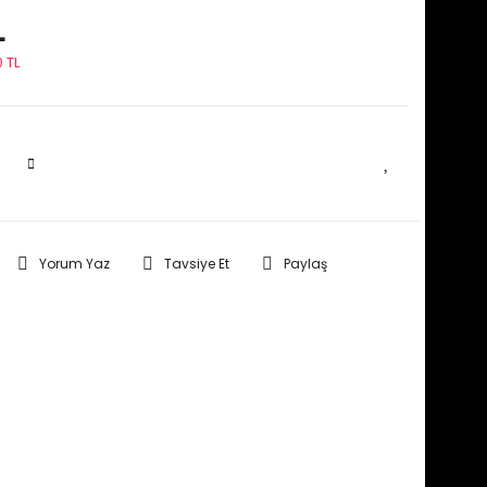
L
 TL
SEPETE EKLE
Yorum Yaz
Tavsiye Et
Paylaş