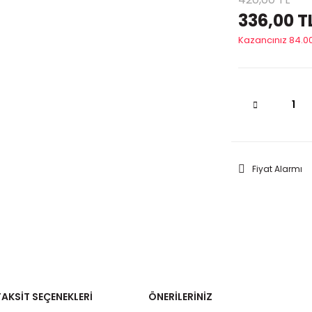
336,00 T
Kazancınız 84.00
Fiyat Alarmı
TAKSIT SEÇENEKLERI
ÖNERILERINIZ