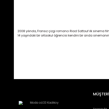
2008 yılında, Fransız çizgi romancı Riad Sattouf ilk sinema fi
14 yaşındaki bir ortaokul öğrencisi kendini bir anda sineman
Bu ürünün fiyat bilgisi, resim, ürün açıklamalarında ve diğ
Görüş ve önerileriniz için teşekkür ederiz.
Ürün resmi kalitesiz, bozuk veya görüntülenemiyor.
MÜŞTERİ
Ürün açıklamasında eksik bilgiler bulunuyor.
Moda cd.33 Kadikoy
Ürün bilgilerinde hatalar bulunuyor.
Anasayfa