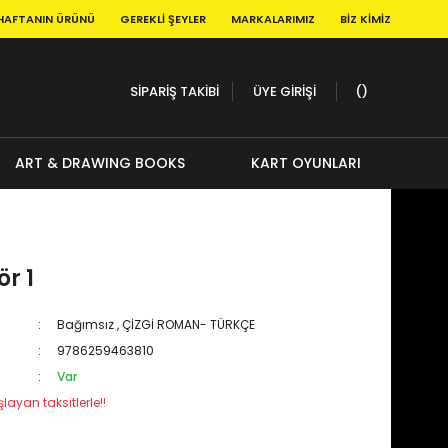
HAFTANIN ÜRÜNÜ
GEREKLI ŞEYLER
MARKALARIMIZ
BIZ KIMIZ
SİPARİŞ TAKİBİ
ÜYE GİRİŞİ
ART & DRAWING BOOKS
KART OYUNLARI
r 1
Bağımsız
,
ÇİZGİ ROMAN- TÜRKÇE
9786259463810
Var
layan taksitlerle!!