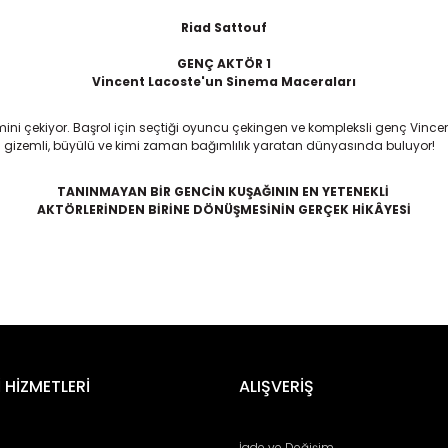
Riad Sattouf
GENÇ AKTÖR 1
Vincent Lacoste'un Sinema Maceraları
lmini çekiyor. Başrol için seçtiği oyuncu çekingen ve kompleksli genç Vinc
ın gizemli, büyülü ve kimi zaman bağımlılık yaratan dünyasında buluyor!
TANINMAYAN BİR GENCİN KUŞAĞININ EN YETENEKLİ
AKTÖRLERİNDEN BİRİNE DÖNÜŞMESİNİN GERÇEK HİKÂYESİ
er konularda yetersiz gördüğünüz noktaları öneri formunu kullanarak tara
Bu ürüne ilk yorumu siz yapın!
 HİZMETLERİ
ALIŞVERİŞ
Yorum Yaz
İade ve Değişim