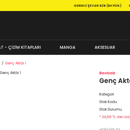
GEREKLI ŞEYLER B2B (BAYILIK)
T - ÇİZİM KİTAPLARI
MANGA
AKSESUAR
z
Genç Aktör 1
Baobab
Genç Aktö
Kategori
Stok Kodu
Stok Durumu
* 34,68 TL den baş
420,00 TL