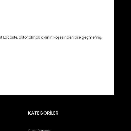
ent Lacoste, aktör olmak aklının köşesinden bile geçmemiş.
fımıza iletebilirsiniz.
KATEGORİLER
Çizgi Roman