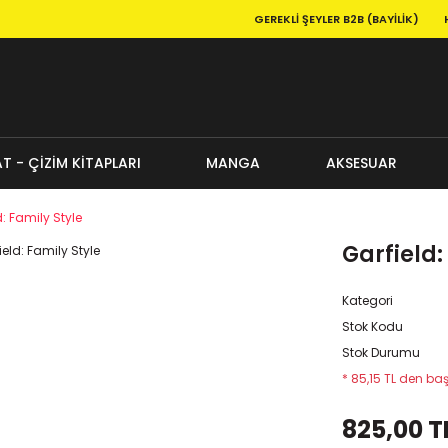
GEREKLI ŞEYLER B2B (BAYILIK)
T - ÇİZİM KİTAPLARI
MANGA
AKSESUAR
d: Family Style
Garfield:
Kategori
Stok Kodu
Stok Durumu
* 85,15 TL den baş
825,00 T