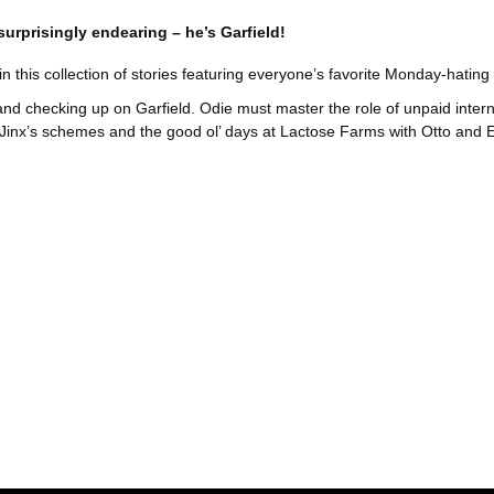
 surprisingly endearing – he’s Garfield!
in this collection of stories featuring everyone’s favorite Monday-hating 
 and checking up on Garfield. Odie must master the role of unpaid int
of Jinx’s schemes and the good ol’ days at Lactose Farms with Otto and E
er konularda yetersiz gördüğünüz noktaları öneri formunu kullanarak tara