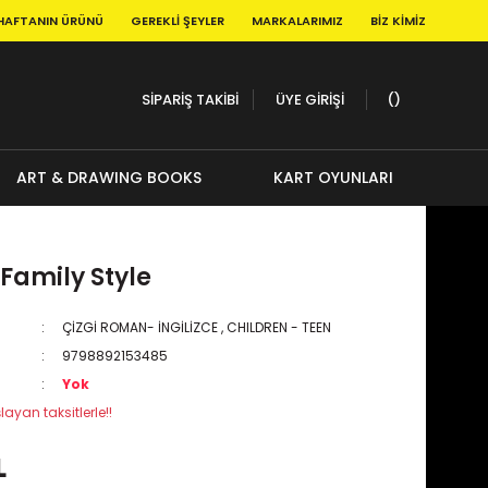
HAFTANIN ÜRÜNÜ
GEREKLI ŞEYLER
MARKALARIMIZ
BIZ KIMIZ
SİPARİŞ TAKİBİ
ÜYE GİRİŞİ
ART & DRAWING BOOKS
KART OYUNLARI
 Family Style
ÇİZGİ ROMAN- İNGİLİZCE
,
CHILDREN - TEEN
9798892153485
Yok
layan taksitlerle!!
L