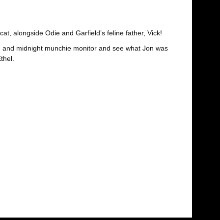
cat, alongside Odie and Garfield’s feline father, Vick!
ern and midnight munchie monitor and see what Jon was
thel.
fımıza iletebilirsiniz.