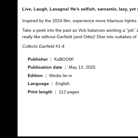
Live, Laugh, Lasagna! He’s selfish, sarcastic, lazy, yet
Inspired by the 2024 film, experience more hilarious hijinks 
Take a peek into the past as Vick balances working a “job”
really like without Garfield (and Odie)! Dive into outtakes 
Collects Garfield #1-4.
Publisher ‏ : ‎
KaBOOM!
Publication date ‏ : ‎
May 13, 2025
Edition ‏ : ‎
Media tie-in
Language ‏ : ‎
English
Print length ‏ : ‎
112 pages
Bu ürünün fiyat bilgisi, resim, ürün açıklamalarında ve diğ
Görüş ve önerileriniz için teşekkür ederiz.