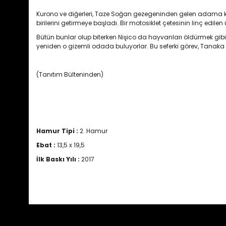
Kurono ve diğerleri, Taze Soğan gezegeninden gelen adama k
birilerini getirmeye başladı. Bir motosiklet çetesinin linç edile
Bütün bunlar olup biterken Nişico da hayvanları öldürmek gibi
yeniden o gizemli odada buluyorlar. Bu seferki görev, Tanaka 
(Tanıtım Bülteninden)
Hamur Tipi :
2. Hamur
Ebat :
13,5 x 19,5
İlk Baskı Yılı :
2017
Bu ürünün fiyat bilgisi, resim, ürün açıklamalarında ve diğ
Görüş ve önerileriniz için teşekkür ederiz.