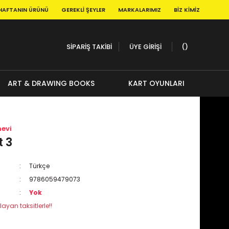
HAFTANIN ÜRÜNÜ
GEREKLI ŞEYLER
MARKALARIMIZ
BIZ KIMIZ
SİPARİŞ TAKİBİ
ÜYE GİRİŞİ
ART & DRAWING BOOKS
KART OYUNLARI
evi
t 3
Türkçe
9786059479073
Yok
layan taksitlerle!!