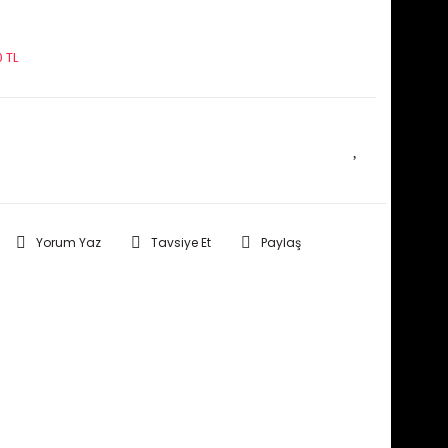
 TL
E HABER VER
Yorum Yaz
Tavsiye Et
Paylaş