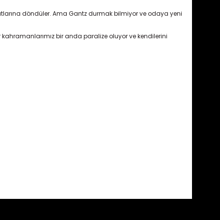
atlarına döndüler. Ama Gantz durmak bilmiyor ve odaya yeni
r kahramanlarımız bir anda paralize oluyor ve kendilerini
fımıza iletebilirsiniz.