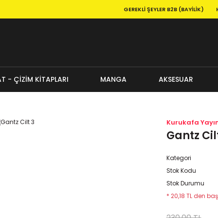
GEREKLI ŞEYLER B2B (BAYILIK)
T - ÇİZİM KİTAPLARI
MANGA
AKSESUAR
Kurukafa Yayın
Gantz Cil
Kategori
Stok Kodu
Stok Durumu
* 20,18 TL den baş
230,00 TL