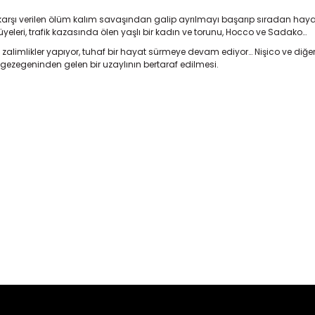
arşı verilen ölüm kalım savaşından galip ayrılmayı başarıp sıradan hay
n üyeleri, trafik kazasında ölen yaşlı bir kadın ve torunu, Hocco ve Sadako…
 zalimlikler yapıyor, tuhaf bir hayat sürmeye devam ediyor… Nişico ve diğe
gezegeninden gelen bir uzaylının bertaraf edilmesi.
er konularda yetersiz gördüğünüz noktaları öneri formunu kullanarak tara
Bu ürüne ilk yorumu siz yapın!