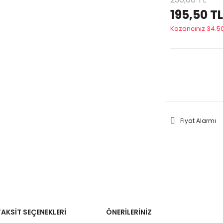
195,50 TL
Kazancınız 34.50
GELİNC
Fiyat Alarmı
TAKSIT SEÇENEKLERI
ÖNERILERINIZ