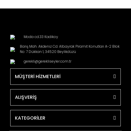
Moda cd.33 Kadikoy
Barış Mah. Akdeniz Cd. Albayrak Piramit Konutları A-2 Blok
No: 7 Dükkan 1, 34520 Beylikdüzü
gerekli@gerekliseyler.com.tr
MÜŞTERİ HİZMETLERİ
ALIŞVERİŞ
KATEGORİLER