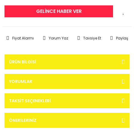
GELİNCE HABER VER
Fiyat Alarmı
Yorum Yaz
Tavsiye Et
Paylaş
ÜRÜN BILGISI
YORUMLAR
TAKSIT SEÇENEKLERI
ÖNERILERINIZ