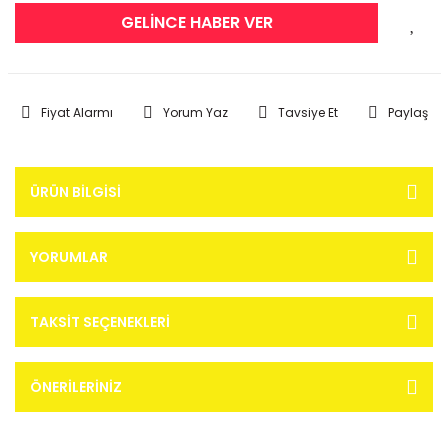
GELİNCE HABER VER
Fiyat Alarmı
Yorum Yaz
Tavsiye Et
Paylaş
ÜRÜN BILGISI
YORUMLAR
TAKSIT SEÇENEKLERI
ÖNERILERINIZ