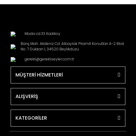
Moda cd.33 Kadikoy
Barış Mah. Akdeniz Cd. Albayrak Piramit Konutları A-2 Blok
No: 7 Dükkan 1, 34520 Beylikdüzü
gerekli@gerekliseyler.com.tr
MÜŞTERİ HİZMETLERİ
ALIŞVERİŞ
KATEGORİLER