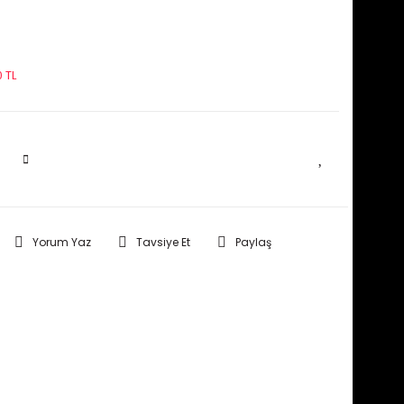
 TL
SEPETE EKLE
Yorum Yaz
Tavsiye Et
Paylaş