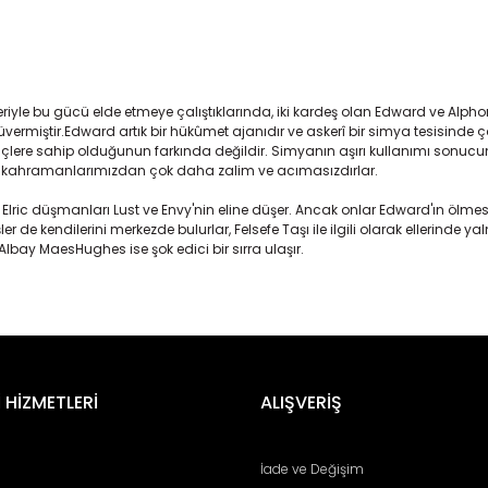
iyle bu gücü elde etmeye çalıştıklarında, iki kardeş olan Edward ve Alphons
şüvermiştir.Edward artık bir hükûmet ajanıdır ve askerî bir simya tesisinde 
güçlere sahip olduğunun farkında değildir. Simyanın aşırı kullanımı son
ı, kahramanlarımızdan çok daha zalim ve acımasızdırlar.
ric düşmanları Lust ve Envy'nin eline düşer. Ancak onlar Edward'ın ölmesin
r de kendilerini merkezde bulurlar, Felsefe Taşı ile ilgili olarak ellerinde y
lbay MaesHughes ise şok edici bir sırra ulaşır.
er konularda yetersiz gördüğünüz noktaları öneri formunu kullanarak tara
Bu ürüne ilk yorumu siz yapın!
Yorum Yaz
 HİZMETLERİ
ALIŞVERİŞ
İade ve Değişim