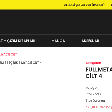
GEREKLI ŞEYLER B2B (BAYILIK)
T - ÇİZİM KİTAPLARI
MANGA
AKSESUAR
MYACI) CİLT 4
Akılçelen
FULLMETA
CİLT 4
Kategori
Stok Kodu
Stok Durumu
* 20,18 TL den baş