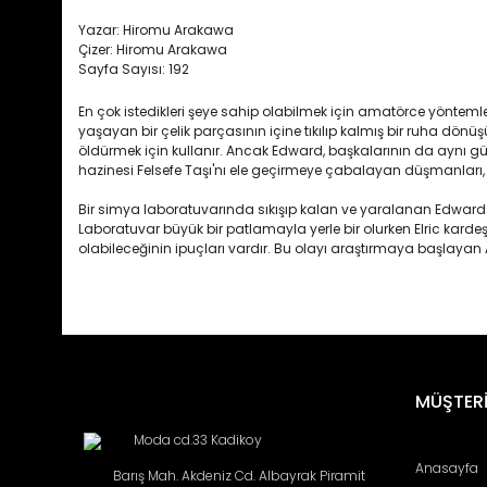
Yazar: Hiromu Arakawa
Çizer:
Hiromu Arakawa
Sayfa Sayısı: 192
En çok istedikleri şeye sahip olabilmek için amatörce yöntemler
yaşayan bir çelik parçasının içine tıkılıp kalmış bir ruha dönü
öldürmek için kullanır. Ancak Edward, başkalarının da aynı 
hazinesi Felsefe Taşı'nı ele geçirmeye çabalayan düşmanlar
Bir simya laboratuvarında sıkışıp kalan ve yaralanan Edward El
Laboratuvar büyük bir patlamayla yerle bir olurken Elric kardeşle
olabileceğinin ipuçları vardır. Bu olayı araştırmaya başlayan A
Bu ürünün fiyat bilgisi, resim, ürün açıklamalarında ve diğ
Görüş ve önerileriniz için teşekkür ederiz.
Ürün resmi kalitesiz, bozuk veya görüntülenemiyor.
Ürün açıklamasında eksik bilgiler bulunuyor.
MÜŞTERİ
Ürün bilgilerinde hatalar bulunuyor.
Moda cd.33 Kadikoy
Ürün fiyatı diğer sitelerden daha pahalı.
Anasayfa
Barış Mah. Akdeniz Cd. Albayrak Piramit