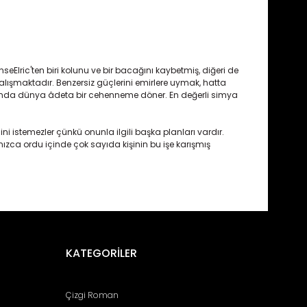
eElric'ten biri kolunu ve bir bacağını kaybetmiş, diğeri de
çalışmaktadır. Benzersiz güçlerini emirlere uymak, hatta
ucunda dünya âdeta bir cehenneme döner. En değerli simya
i istemezler çünkü onunla ilgili başka planları vardır.
alnızca ordu içinde çok sayıda kişinin bu işe karışmış
fımıza iletebilirsiniz.
KATEGORİLER
Çizgi Roman