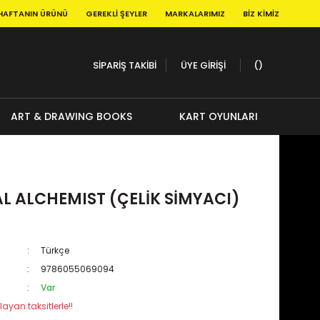
HAFTANIN ÜRÜNÜ
GEREKLI ŞEYLER
MARKALARIMIZ
BIZ KIMIZ
SİPARİŞ TAKİBİ
ÜYE GİRİŞİ
ART & DRAWING BOOKS
KART OYUNLARI
L ALCHEMIST (ÇELİK SİMYACI)
Türkçe
9786055069094
Var
layan taksitlerle!!