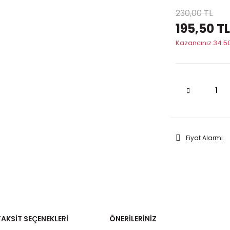
230,00 TL
195,50 TL
Kazancınız 34.50
Fiyat Alarmı
TAKSIT SEÇENEKLERI
ÖNERILERINIZ