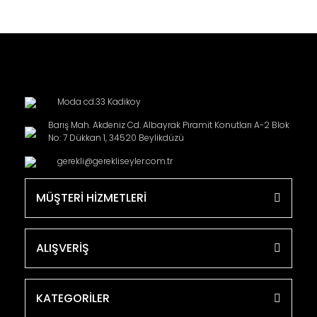
Moda cd.33 Kadikoy
Barış Mah. Akdeniz Cd. Albayrak Piramit Konutları A-2 Blok
No: 7 Dükkan 1, 34520 Beylikdüzü
gerekli@gerekliseyler.com.tr
MÜŞTERİ HİZMETLERİ
ALIŞVERİŞ
KATEGORİLER