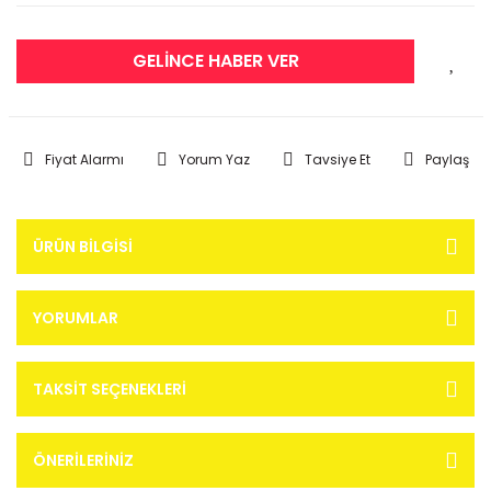
GELİNCE HABER VER
Fiyat Alarmı
Yorum Yaz
Tavsiye Et
Paylaş
ÜRÜN BILGISI
YORUMLAR
TAKSIT SEÇENEKLERI
ÖNERILERINIZ