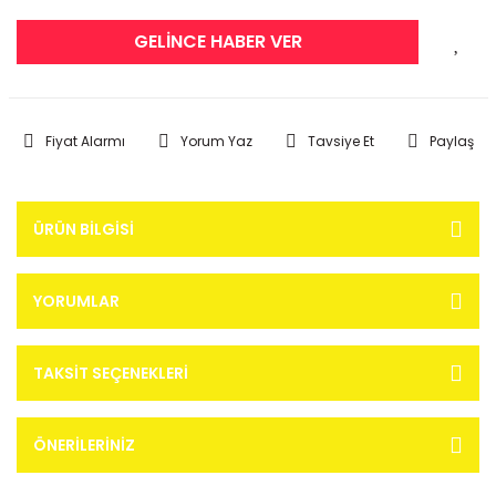
GELİNCE HABER VER
Fiyat Alarmı
Yorum Yaz
Tavsiye Et
Paylaş
ÜRÜN BILGISI
YORUMLAR
TAKSIT SEÇENEKLERI
ÖNERILERINIZ