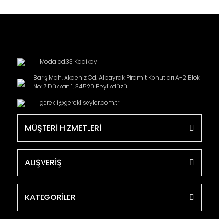
Moda cd.33 Kadikoy
Barış Mah. Akdeniz Cd. Albayrak Piramit Konutları A-2 Blok
No: 7 Dükkan 1, 34520 Beylikdüzü
gerekli@gerekliseyler.com.tr
MÜŞTERİ HİZMETLERİ
ALIŞVERİŞ
KATEGORİLER