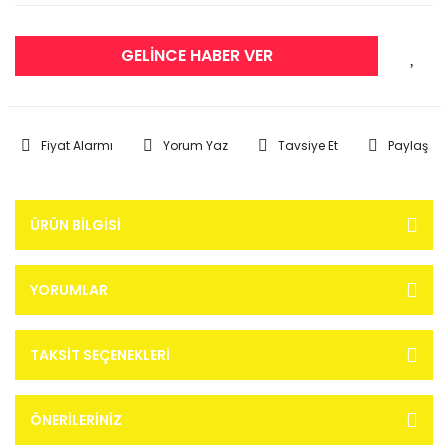
GELİNCE HABER VER
Fiyat Alarmı
Yorum Yaz
Tavsiye Et
Paylaş
ÜRÜN BILGISI
YORUMLAR
TAKSIT SEÇENEKLERI
ÖNERILERINIZ