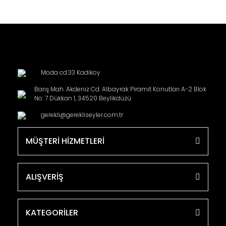
Moda cd.33 Kadikoy
Barış Mah. Akdeniz Cd. Albayrak Piramit Konutları A-2 Blok
No: 7 Dükkan 1, 34520 Beylikdüzü
gerekli@gerekliseyler.com.tr
MÜŞTERİ HİZMETLERİ
ALIŞVERİŞ
KATEGORİLER