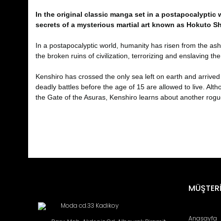
In the original classic manga set in a postapocalyptic
secrets of a mysterious martial art known as Hokuto Sh
In a postapocalyptic world, humanity has risen from the ash
the broken ruins of civilization, terrorizing and enslaving t
Kenshiro has crossed the only sea left on earth and arrived 
deadly battles before the age of 15 are allowed to live. Alt
the Gate of the Asuras, Kenshiro learns about another rogu
Bu ürünün fiyat bilgisi, resim, ürün açıklamalarında ve diğ
Görüş ve önerileriniz için teşekkür ederiz.
Ürün resmi kalitesiz, bozuk veya görüntülenemiyor.
MÜŞTERİ
Ürün açıklamasında eksik bilgiler bulunuyor.
Moda cd.33 Kadikoy
Ürün bilgilerinde hatalar bulunuyor.
Anasayfa