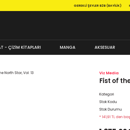
GEREKLI ŞEYLER B2B (BAYILIK)
T - ÇİZİM KİTAPLARI
MANGA
AKSESUAR
Viz Media
Fist of th
Kategori
Stok Kodu
Stok Durumu
* 141,91 TL den baş