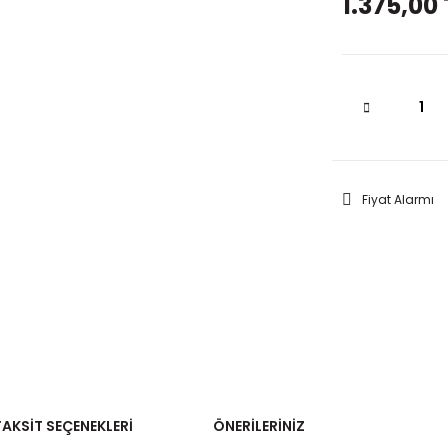
1.375,00 
Fiyat Alarmı
TAKSIT SEÇENEKLERI
ÖNERILERINIZ