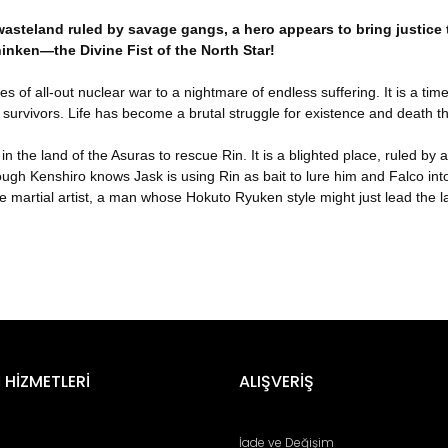
 wasteland ruled by savage gangs, a hero appears to bring justice 
inken—the Divine Fist of the North Star!
es of all-out nuclear war to a nightmare of endless suffering. It is a 
he survivors. Life has become a brutal struggle for existence and death t
in the land of the Asuras to rescue Rin. It is a blighted place, ruled b
hough Kenshiro knows Jask is using Rin as bait to lure him and Falco int
e martial artist, a man whose Hokuto Ryuken style might just lead the 
er konularda yetersiz gördüğünüz noktaları öneri formunu kullanarak tara
Bu ürüne ilk yorumu siz yapın!
 HİZMETLERİ
ALIŞVERİŞ
Yorum Yaz
İade ve Değişim