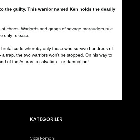
to the guilty. This warrior named Ken holds the deadly
time of chaos. Warlords and gangs of savage marauders rule
he only release.
y a brutal code whereby only those who survive hundreds of
o a trap, the two warriors won’t be stopped. On his way to
land of the Asuras to salvation—or damnation!
fımıza iletebilirsiniz.
KATEGORİLER
Çizgi Roman