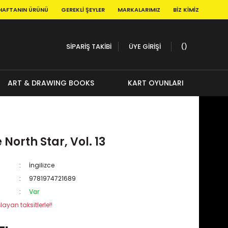
HAFTANIN ÜRÜNÜ
GEREKLI ŞEYLER
MARKALARIMIZ
BIZ KIMIZ
SİPARİŞ TAKİBİ
ÜYE GİRİŞİ
ART & DRAWING BOOKS
KART OYUNLARI
e North Star, Vol. 13
İngilizce
9781974721689
Var
layan taksitlerle!!