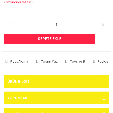
Kazancınız 34.50 TL
SEPETE EKLE
Fiyat Alarmı
Yorum Yaz
Tavsiye Et
Paylaş
ÜRÜN BILGISI
YORUMLAR