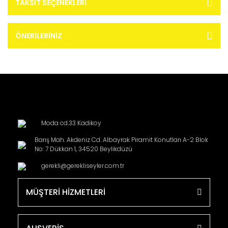
TAKSIT SEÇENEKLERI
ÖNERILERINIZ
Moda cd.33 Kadikoy
Barış Mah. Akdeniz Cd. Albayrak Piramit Konutları A-2 Blok
No: 7 Dükkan 1, 34520 Beylikdüzü
gerekli@gerekliseyler.com.tr
MÜŞTERİ HİZMETLERİ