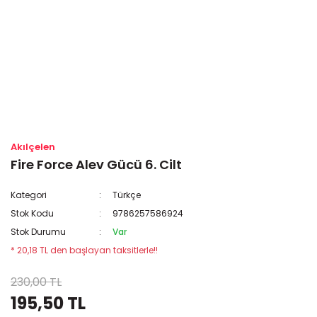
Akılçelen
Fire Force Alev Gücü 6. Cilt
Kategori
Türkçe
Stok Kodu
9786257586924
Stok Durumu
Var
* 20,18 TL den başlayan taksitlerle!!
230,00 TL
195,50 TL