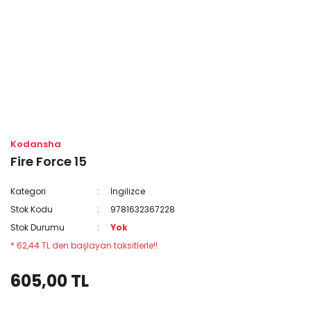
Kodansha
Fire Force 15
Kategori
İngilizce
Stok Kodu
9781632367228
Stok Durumu
Yok
* 62,44 TL den başlayan taksitlerle!!
605,00 TL