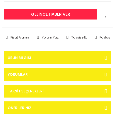
GELİNCE HABER VER
Fiyat Alarmı
Yorum Yaz
Tavsiye Et
Paylaş
ÜRÜN BILGISI
YORUMLAR
TAKSIT SEÇENEKLERI
ÖNERILERINIZ