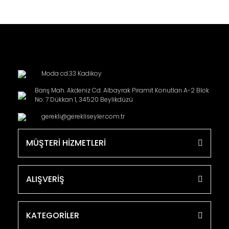
Moda cd.33 Kadikoy
Barış Mah. Akdeniz Cd. Albayrak Piramit Konutları A-2 Blok
No: 7 Dükkan 1, 34520 Beylikdüzü
gerekli@gerekliseyler.com.tr
MÜŞTERİ HİZMETLERİ
ALIŞVERİŞ
KATEGORİLER