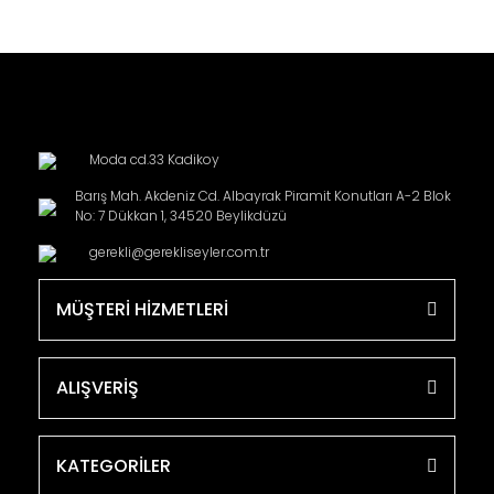
Moda cd.33 Kadikoy
Barış Mah. Akdeniz Cd. Albayrak Piramit Konutları A-2 Blok
No: 7 Dükkan 1, 34520 Beylikdüzü
gerekli@gerekliseyler.com.tr
MÜŞTERİ HİZMETLERİ
ALIŞVERİŞ
KATEGORİLER