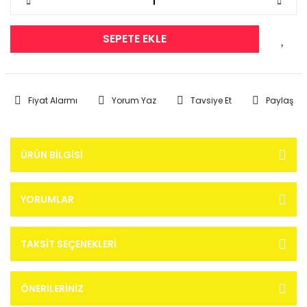
SEPETE EKLE
Fiyat Alarmı
Yorum Yaz
Tavsiye Et
Paylaş
ÜRÜN BILGISI
YORUMLAR
TAKSIT SEÇENEKLERI
ÖNERILERINIZ