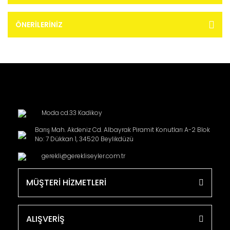
ÖNERILERINIZ
Moda cd.33 Kadikoy
Barış Mah. Akdeniz Cd. Albayrak Piramit Konutları A-2 Blok
No: 7 Dükkan 1, 34520 Beylikdüzü
gerekli@gerekliseyler.com.tr
MÜŞTERİ HİZMETLERİ
ALIŞVERİŞ