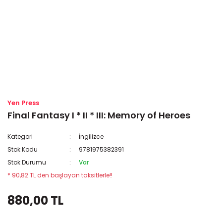
Yen Press
Final Fantasy I * II * III: Memory of Heroes
Kategori
İngilizce
Stok Kodu
9781975382391
Stok Durumu
Var
* 90,82 TL den başlayan taksitlerle!!
880,00 TL