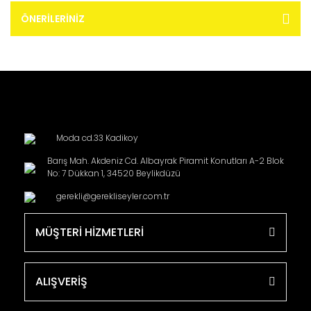
ÖNERILERINIZ
Moda cd.33 Kadikoy
Barış Mah. Akdeniz Cd. Albayrak Piramit Konutları A-2 Blok
No: 7 Dükkan 1, 34520 Beylikdüzü
gerekli@gerekliseyler.com.tr
MÜŞTERİ HİZMETLERİ
ALIŞVERİŞ