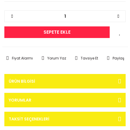
SEPETE EKLE
Fiyat Alarmı
Yorum Yaz
Tavsiye Et
Paylaş
ÜRÜN BILGISI
YORUMLAR
TAKSIT SEÇENEKLERI