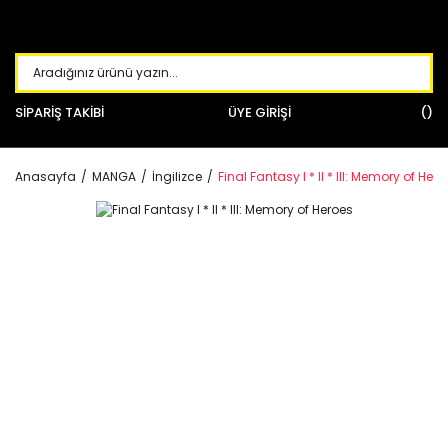
SİPARİŞ TAKİBİ
ÜYE GİRİŞİ
Anasayfa
MANGA
İngilizce
Final Fantasy I * II * III: Memory of Her