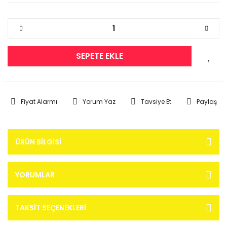
SEPETE EKLE
Fiyat Alarmı
Yorum Yaz
Tavsiye Et
Paylaş
ÜRÜN BILGISI
YORUMLAR
TAKSIT SEÇENEKLERI