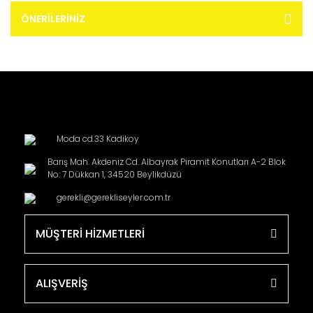
ÖNERILERINIZ
Moda cd.33 Kadikoy
Barış Mah. Akdeniz Cd. Albayrak Piramit Konutları A-2 Blok
No: 7 Dükkan 1, 34520 Beylikdüzü
gerekli@gerekliseyler.com.tr
MÜŞTERİ HİZMETLERİ
ALIŞVERİŞ