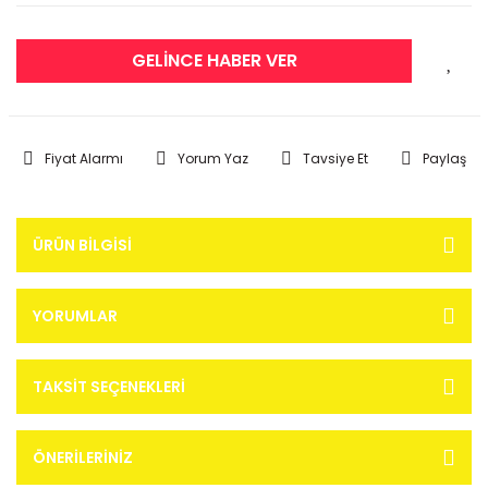
GELİNCE HABER VER
Fiyat Alarmı
Yorum Yaz
Tavsiye Et
Paylaş
ÜRÜN BILGISI
YORUMLAR
TAKSIT SEÇENEKLERI
ÖNERILERINIZ