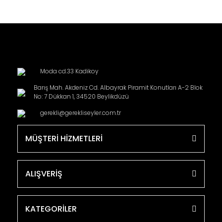
Moda cd.33 Kadikoy
Barış Mah. Akdeniz Cd. Albayrak Piramit Konutları A-2 Blok
No: 7 Dükkan 1, 34520 Beylikdüzü
gerekli@gerekliseyler.com.tr
MÜŞTERİ HİZMETLERİ
ALIŞVERİŞ
KATEGORİLER