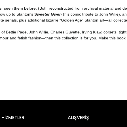
er seen them before. (Both reconstructed from archival material and des
llow up to Stanton's
Sweeter Gwen
(his comic tribute to John Willie), a
 serials, plus additional bizarre "Golden Age" Stanton art—all collecte
n of Bettie Page, John Willie, Charles Guyette, Irving Klaw, corsets, tight
mour and fetish fashion—then this collection is for you. Make this book
er konularda yetersiz gördüğünüz noktaları öneri formunu kullanarak tara
Bu ürüne ilk yorumu siz yapın!
 HİZMETLERİ
ALIŞVERİŞ
Yorum Yaz