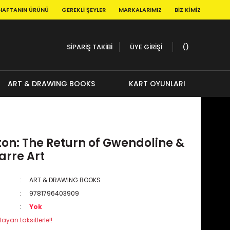
HAFTANIN ÜRÜNÜ
GEREKLI ŞEYLER
MARKALARIMIZ
BIZ KIMIZ
SİPARİŞ TAKİBİ
ÜYE GİRİŞİ
ART & DRAWING BOOKS
KART OYUNLARI
ton: The Return of Gwendoline &
arre Art
ART & DRAWING BOOKS
9781796403909
Yok
layan taksitlerle!!