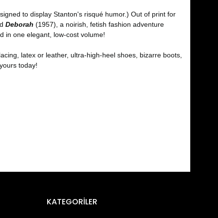
igned to display Stanton's risqué humor.) Out of print for
nd
Deborah
(1957), a noirish, fetish fashion adventure
d in one elegant, low-cost volume!
lacing, latex or leather, ultra-high-heel shoes, bizarre boots,
 yours today!
fımıza iletebilirsiniz.
KATEGORİLER