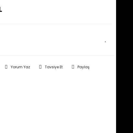
L
E HABER VER
Yorum Yaz
Tavsiye Et
Paylaş