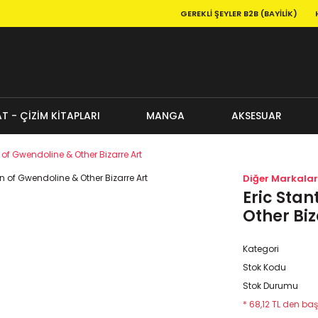
GEREKLI ŞEYLER B2B (BAYILIK)
T - ÇİZİM KİTAPLARI
MANGA
AKSESUAR
 of Gwendoline & Other Bizarre Art
Diğer Markalar
Eric Stan
Other Biz
Kategori
Stok Kodu
Stok Durumu
* 68,12 TL den baş