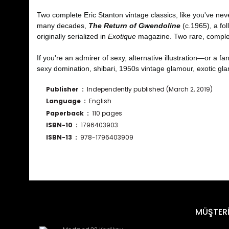
Two complete Eric Stanton vintage classics, like you've nev
many decades,
The Return of Gwendoline
(c.1965), a fo
originally serialized in
Exotique
magazine. Two rare, complete
If you're an admirer of sexy, alternative illustration—or a fa
sexy domination, shibari, 1950s vintage glamour, exotic gla
Publisher ‏ : ‎
Independently published (March 2, 2019)
Language ‏ : ‎
English
Paperback ‏ : ‎
110 pages
ISBN-10 ‏ : ‎
1796403903
ISBN-13 ‏ : ‎
978-1796403909
Bu ürünün fiyat bilgisi, resim, ürün açıklamalarında ve diğ
Görüş ve önerileriniz için teşekkür ederiz.
Ürün resmi kalitesiz, bozuk veya görüntülenemiyor.
MÜŞTERİ
Ürün açıklamasında eksik bilgiler bulunuyor.