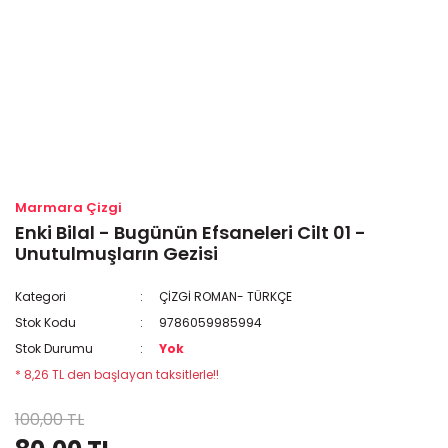
Marmara Çizgi
Enki Bilal - Bugünün Efsaneleri Cilt 01 -
Unutulmuşların Gezisi
Kategori
ÇİZGİ ROMAN- TÜRKÇE
Stok Kodu
9786059985994
Stok Durumu
Yok
* 8,26 TL den başlayan taksitlerle!!
100,00 TL