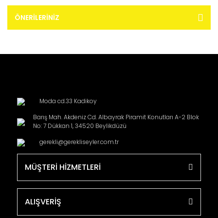
ÖNERILERINIZ
Moda cd.33 Kadikoy
Barış Mah. Akdeniz Cd. Albayrak Piramit Konutları A-2 Blok
No: 7 Dükkan 1, 34520 Beylikdüzü
gerekli@gerekliseyler.com.tr
MÜŞTERİ HİZMETLERİ
ALIŞVERİŞ