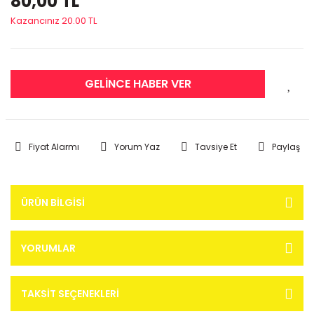
80,00 TL
Kazancınız 20.00 TL
GELİNCE HABER VER
Fiyat Alarmı
Yorum Yaz
Tavsiye Et
Paylaş
ÜRÜN BILGISI
YORUMLAR
TAKSIT SEÇENEKLERI