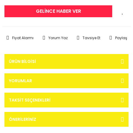
GELİNCE HABER VER
Fiyat Alarmı
Yorum Yaz
Tavsiye Et
Paylaş
ÜRÜN BILGISI
YORUMLAR
TAKSIT SEÇENEKLERI
ÖNERILERINIZ