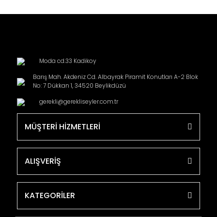
Moda cd.33 Kadikoy
Barış Mah. Akdeniz Cd. Albayrak Piramit Konutları A-2 Blok
No: 7 Dükkan 1, 34520 Beylikdüzü
gerekli@gerekliseyler.com.tr
MÜŞTERİ HİZMETLERİ
ALIŞVERİŞ
KATEGORİLER