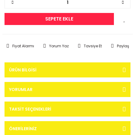
SEPETE EKLE
Fiyat Alarmı
Yorum Yaz
Tavsiye Et
Paylaş
ÜRÜN BILGISI
YORUMLAR
TAKSIT SEÇENEKLERI
ÖNERILERINIZ