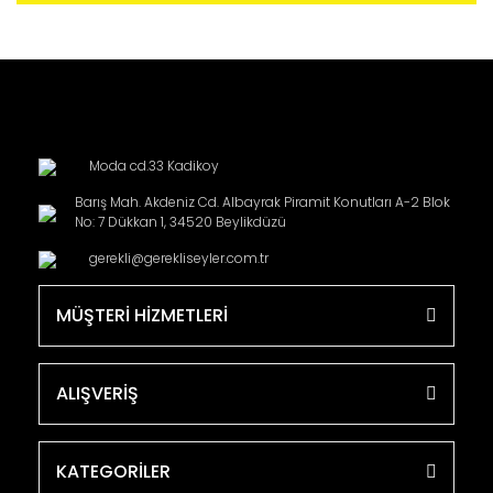
Moda cd.33 Kadikoy
Barış Mah. Akdeniz Cd. Albayrak Piramit Konutları A-2 Blok
No: 7 Dükkan 1, 34520 Beylikdüzü
gerekli@gerekliseyler.com.tr
MÜŞTERİ HİZMETLERİ
ALIŞVERİŞ
KATEGORİLER